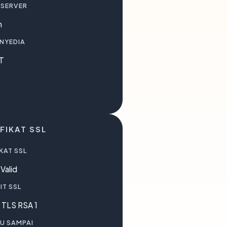
 SERVER
m
ENYEDIA
T
1
FIKAT SSL
KAT SSL
Valid
IT SSL
TLS RSA 1
U SAMPAI