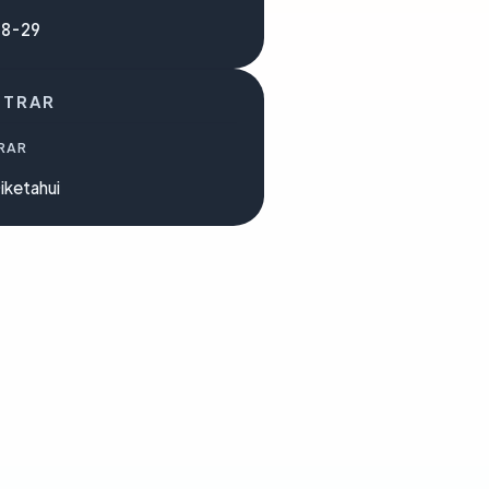
08-29
STRAR
RAR
iketahui