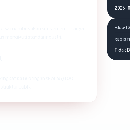
2026-
REGI
dak bisa membuktikan situs aman — hanya
s mengikuti standar industri.
REGIST
Tidak D
t
eringkat
safe
dengan skor
65/100
,
struktur publik.