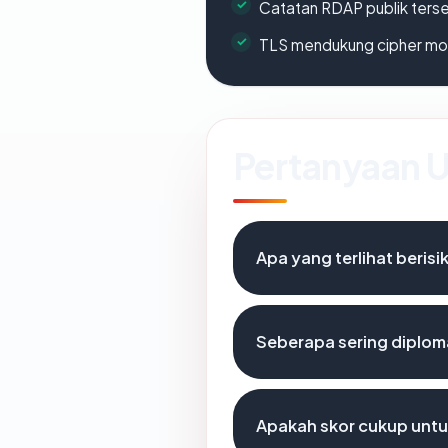
Catatan RDAP publik ters
TLS mendukung cipher m
Pertanyaan
Apa yang terlihat beris
Seberapa sering diploma
Apakah skor cukup unt