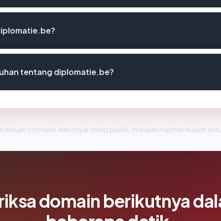
diplomatie.be?
uhan tentang diplomatie.be?
i dibuat otomatis dari sinyal teknis publik. Ini bukan nasihat hukum atau
riksa domain berikutnya da