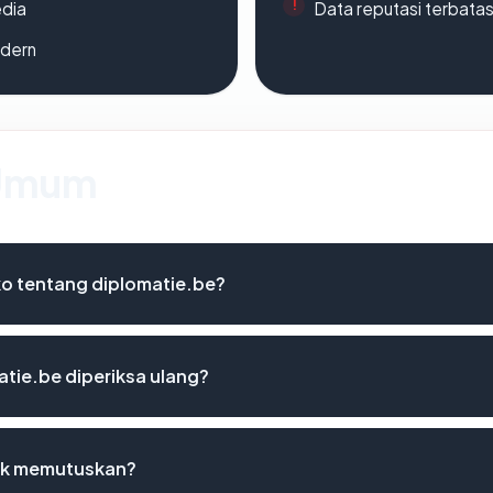
edia
Data reputasi terbata
odern
 Umum
iko tentang diplomatie.be?
tie.be diperiksa ulang?
uk memutuskan?