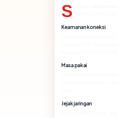
S
napshot
diplomatie
BELNET, HTTPS OK.
Keamanan koneksi
Kami melakukan handshake T
mendapat: OK. Digabung den
(Belgium), ini memberi tamp
Masa pakai
Dihitung dari hari pendaftara
tahun melalui Unknown — d
kami.
Jejak jaringan
Dari perspektif jaringan, dip