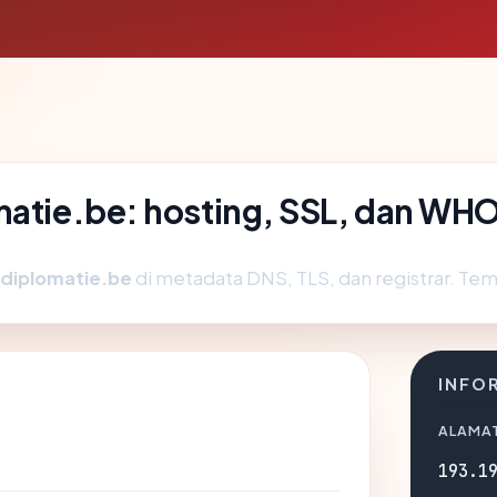
matie.be: hosting, SSL, dan WH
diplomatie.be
di metadata DNS, TLS, dan registrar. Te
INFO
ALAMAT
193.1