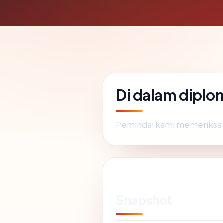
Di dalam diplo
Pemindai kami memeriksa
Snapshot