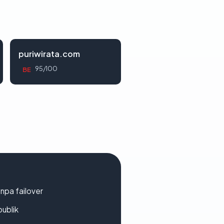
puriwirata.com
95/100
BE
npa failover
publik