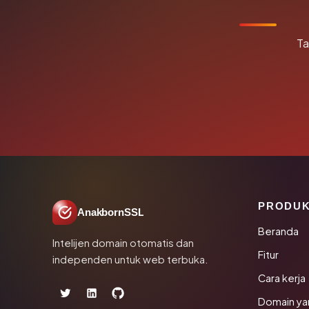
Ta
PRODU
AnakbornSSL
Beranda
Intelijen domain otomatis dan
Fitur
independen untuk web terbuka.
Cara kerja
Domain ya