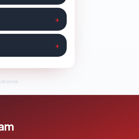
 finansial.
lam