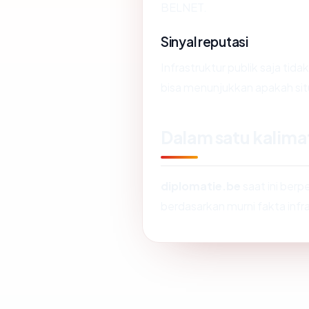
BELNET.
Sinyal reputasi
Infrastruktur publik saja ti
bisa menunjukkan apakah situ
Dalam satu kalima
diplomatie.be
saat ini berp
berdasarkan murni fakta infra