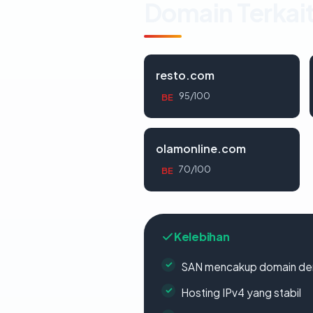
Domain Terkai
resto.com
95/100
BE
olamonline.com
70/100
BE
Kelebihan
SAN mencakup domain de
Hosting IPv4 yang stabil