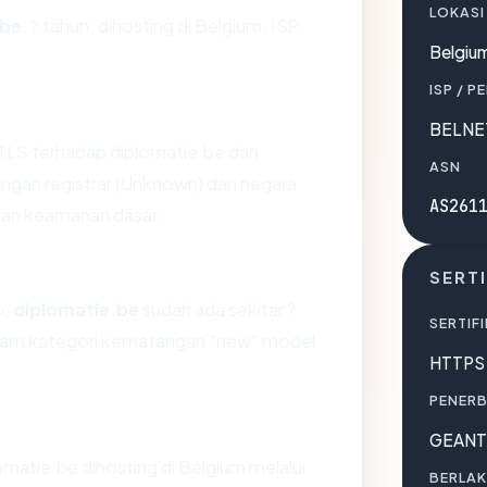
LOKASI
.be
: ? tahun, dihosting di Belgium, ISP
Belgiu
ISP / P
BELNE
LS terhadap diplomatie.be dan
ASN
gan registrar (Unknown) dan negara
AS261
ilan keamanan dasar.
SERTI
n,
diplomatie.be
sudah ada sekitar ?
SERTIFI
alam kategori kematangan "new" model
HTTPS 
PENERB
GEANT 
lomatie.be dihosting di Belgium melalui
BERLAK