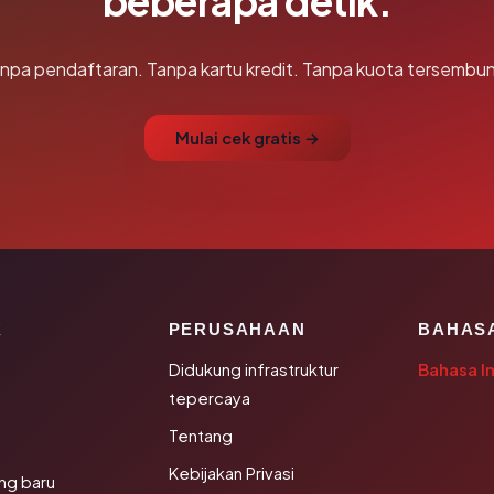
beberapa detik.
npa pendaftaran. Tanpa kartu kredit. Tanpa kuota tersembun
Mulai cek gratis →
K
PERUSAHAAN
BAHAS
Didukung infrastruktur
Bahasa I
tepercaya
Tentang
Kebijakan Privasi
ng baru