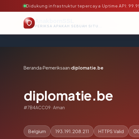
Didukung infrastruktur tepercaya
·
Uptime API: 99.
AnakbornSSL
PERIKSA APAKAH SEBUAH SITUS AMAN, TEPERCAYA, DAN TERVERIFIKASI DALAM HITUNGAN DETIK.
Beranda
›
Pemeriksaan
›
diplomatie.be
diplomatie.be
#7B4ACC09 · Aman
Belgium
193.191.208.211
HTTPS Valid