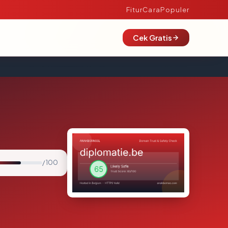
Fitur
Cara
Populer
Cek Gratis
/ 100