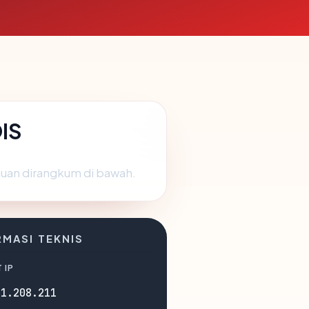
OIS
muan dirangkum di bawah.
RMASI TEKNIS
 IP
91.208.211