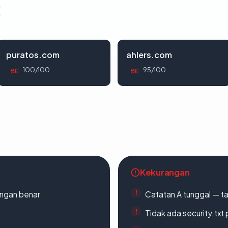
t
puratos.com
ahlers.com
100/100
95/100
BE
BE
Kekurangan
ngan benar
Catatan A tunggal — ta
Tidak ada security.txt 