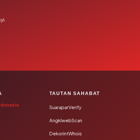
yi.
A
TAUTAN SAHABAT
ndonesia
SuaraparVerify
AngklwebScan
DekorintWhois