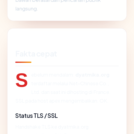
langsung.
Fakta cepat
S
ebelum mendalam:
dyatmika.org
terdaftar melalui Net-Chinese Co.,
Ltd. dan saat ini dihosting di France.
SSL pada host apex mengembalikan: OK.
Status TLS / SSL
Handshake TLS ke dyatmika.org