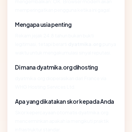
mengembalikan: OK. Browser modern akan
memperingatkan pengguna ketika ini gagal.
Mengapa usia penting
Rekam jejak 24.8 tahun bukan bukti
legitimasi, tetapi berarti
dyatmika.org
punya
waktu untuk mengakumulasi sinyal reputasi.
Di mana dyatmika.org dihosting
dyatmika.org dioperasikan dari France via
WHG Hosting Services Ltd.
Apa yang dikatakan skor kepada Anda
Skor kepercayaan otomatis dyatmika.org
mencerminkan apakah ia mengikuti praktik
infrastruktur standar.