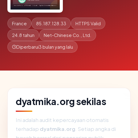
France
85.187.128.33
HTTPS Valid
24.8 tahun
Net-Chinese Co., Ltd.
Diperbarui
3 bulan yang lalu
dyatmika.org sekilas
Ini adalah audit kepercayaan otomatis
terhadap
dyatmika.org
. Setiap angka di
bawah berasal dari pencarian publik