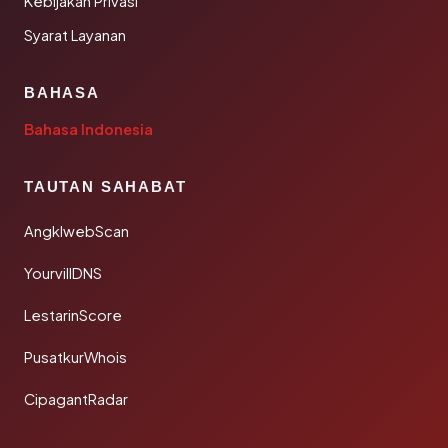
Kebijakan Privasi
Syarat Layanan
BAHASA
Bahasa Indonesia
TAUTAN SAHABAT
AngklwebScan
YourvillDNS
LestarinScore
PusatkurWhois
CipagantRadar