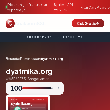
Didukung infrastruktur
Uptime API:
·
Fitur
Cara
Popule
tepercaya
99.95%
AnakbornSSL
Cek Gratis
ANAKBORNSSL · ISSUE 78
Beranda
›
Pemeriksaan
›
dyatmika.org
dyatmika.org
#85E22E35 · Sangat Aman
100
/ 100