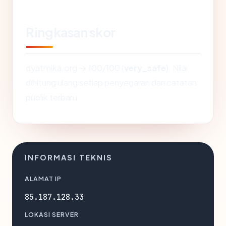
Ringkasan skor
dyatmika.org → 100/100 (
very_safe
). Nilai
dihitung ulang setiap penyegaran dari catatan
publik terbaru.
INFORMASI TEKNIS
ALAMAT IP
85.187.128.33
LOKASI SERVER