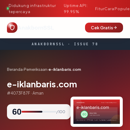
Didukung infrastruktur
Uptime API:
·
Fitur
Cara
Popule
tepercaya
99.95%
AnakbornSSL
Cek Gratis
ANAKBORNSSL · ISSUE 78
Beranda
›
Pemeriksaan
›
e-iklanbaris.com
e-iklanbaris.com
#4073F87F · Aman
60
/ 100