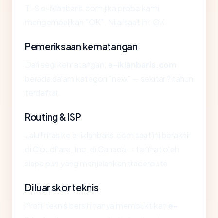
TLS e-iklanbaris.com jika probe kami
mengembalikan "OK". Nilai saat ini: OK.
Pemeriksaan kematangan
Dari segi kematangan,
e-iklanbaris.com
berada dalam kategori "new" — sekitar ? tahun
terdaftar.
Routing & ISP
Lalu lintas ke e-iklanbaris.com saat ini berakhir
di Cloudflare, Inc. di Canada — terlihat oleh
siapa pun yang menjalankan traceroute.
Di luar skor teknis
Profil teknis bersih hanya membuktikan
e-