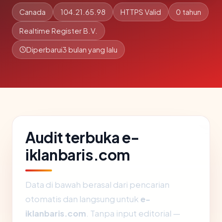
Canada
104.21.65.98
HTTPS Valid
0 tahun
Realtime Register B.V.
Diperbarui
3 bulan yang lalu
Audit terbuka e-
iklanbaris.com
Data di bawah berasal dari pencarian
otomatis dan langsung untuk
e-
iklanbaris.com
. Tanpa input editorial —