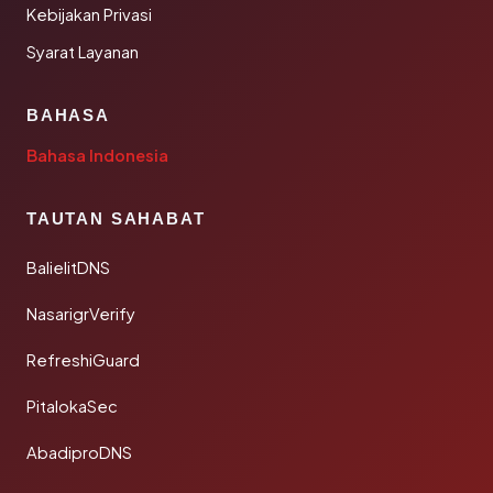
Kebijakan Privasi
Syarat Layanan
BAHASA
Bahasa Indonesia
TAUTAN SAHABAT
BalielitDNS
NasarigrVerify
RefreshiGuard
PitalokaSec
AbadiproDNS