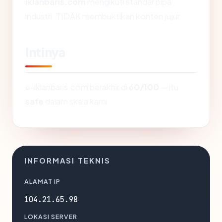
iklanbaris.com
mengikuti standar pipa
industri. TIDAK membuktikan konten jujur.
Intinya
e-iklanbaris.com berakhir di
60/100
— itu
safe
dalam skala kami.
INFORMASI TEKNIS
ALAMAT IP
104.21.65.98
LOKASI SERVER