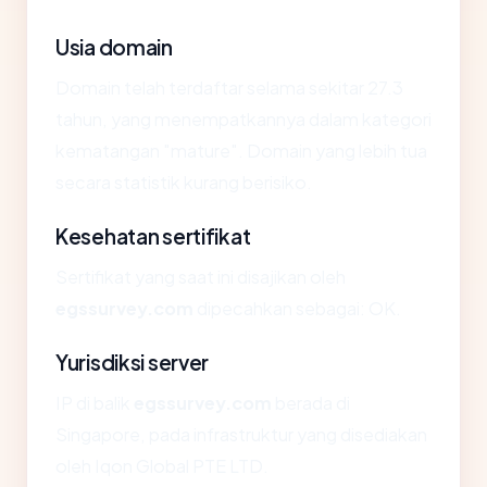
Usia domain
Domain telah terdaftar selama sekitar 27.3
tahun, yang menempatkannya dalam kategori
kematangan "mature". Domain yang lebih tua
secara statistik kurang berisiko.
Kesehatan sertifikat
Sertifikat yang saat ini disajikan oleh
egssurvey.com
dipecahkan sebagai: OK.
Yurisdiksi server
IP di balik
egssurvey.com
berada di
Singapore, pada infrastruktur yang disediakan
oleh Iqon Global PTE LTD.