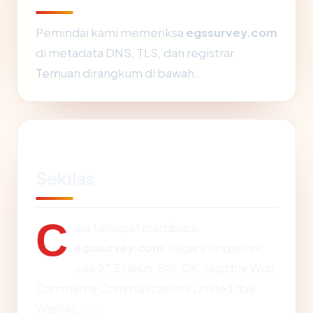
Pemindai kami memeriksa
egssurvey.com
di metadata DNS, TLS, dan registrar.
Temuan dirangkum di bawah.
Sekilas
C
ara tercepat membaca
egssurvey.com
: negara Singapore,
usia 27.3 tahun, SSL OK, registrar Web
Commerce Communications Limited dba
WebNic.cc.