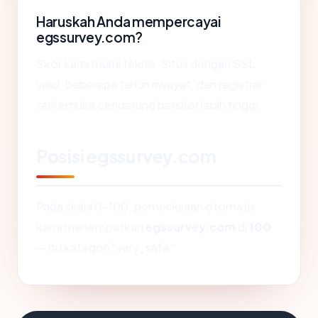
Haruskah Anda mempercayai
egssurvey.com?
Skor kami murni teknis. Situs dengan SSL
valid, beberapa tahun riwayat, dan registrar
terkemuka cenderung berskor lebih tinggi.
Posisi egssurvey.com
Pada skala 0-100, pemeriksaan otomatis
kami menempatkan
egssurvey.com
di
100
— itu kategori "very_safe".