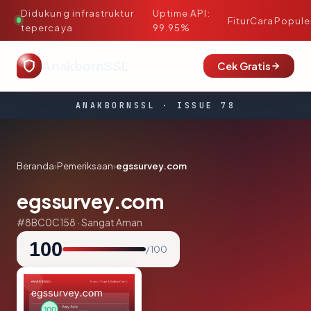
Didukung infrastruktur
Uptime API:
·
Fitur
Cara
Popule
tepercaya
99.95%
AnakbornSSL
Cek Gratis
ANAKBORNSSL · ISSUE 78
Beranda
›
Pemeriksaan
›
egssurvey.com
egssurvey.com
#8BC0C158 · Sangat Aman
100
/ 100