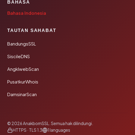
BAHASA
Bahasa Indonesia
TAUTAN SAHABAT
BandungsSSL
SiscileDNS
AngklwebScan
PusatkurWhois
DamsinarScan
© 2026 AnakbornSSL. Semua hak dilindungi.
HTTPS · TLS 1.3
1 languages