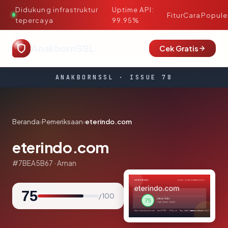
Didukung infrastruktur
Uptime API:
·
Fitur
Cara
Popule
tepercaya
99.95%
AnakbornSSL
Cek Gratis
ANAKBORNSSL · ISSUE 78
Beranda
›
Pemeriksaan
›
eterindo.com
eterindo.com
#7BEA5B67 · Aman
75
/ 100