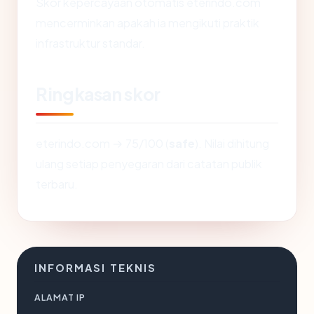
Skor kepercayaan otomatis eterindo.com
mencerminkan apakah ia mengikuti praktik
infrastruktur standar.
Ringkasan skor
eterindo.com → 75/100 (
safe
). Nilai dihitung
ulang setiap penyegaran dari catatan publik
terbaru.
INFORMASI TEKNIS
ALAMAT IP