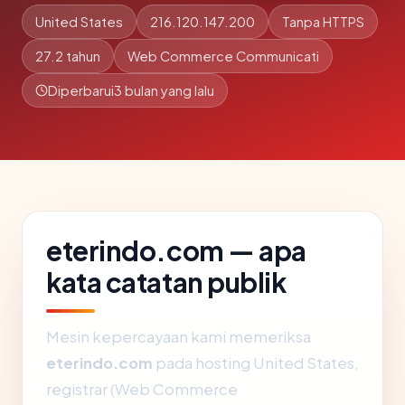
United States
216.120.147.200
Tanpa HTTPS
27.2 tahun
Web Commerce Communicati
Diperbarui
3 bulan yang lalu
eterindo.com — apa
kata catatan publik
Mesin kepercayaan kami memeriksa
eterindo.com
pada hosting United States,
registrar (Web Commerce