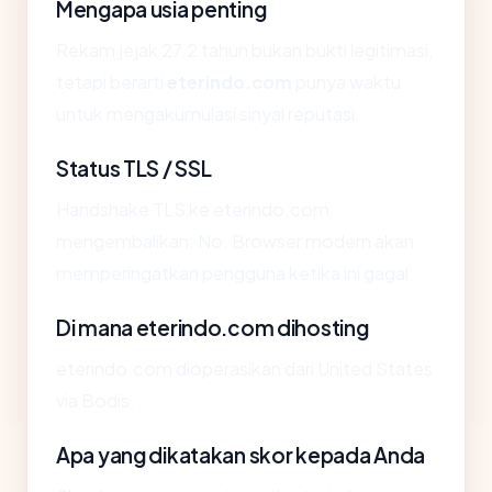
Mengapa usia penting
Rekam jejak 27.2 tahun bukan bukti legitimasi,
tetapi berarti
eterindo.com
punya waktu
untuk mengakumulasi sinyal reputasi.
Status TLS / SSL
Handshake TLS ke eterindo.com
mengembalikan: No. Browser modern akan
memperingatkan pengguna ketika ini gagal.
Di mana eterindo.com dihosting
eterindo.com dioperasikan dari United States
via Bodis.
Apa yang dikatakan skor kepada Anda