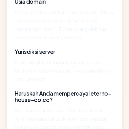
Usia domain
Domain telah terdaftar selama sekitar ? tahun,
yang menempatkannya dalam kategori
kematangan "new". Domain yang lebih tua
secara statistik kurang berisiko.
Yurisdiksi server
IP di balik
eterno-house-co.cc
berada di
Unknown, pada infrastruktur yang disediakan
oleh Unknown.
Haruskah Anda mempercayai eterno-
house-co.cc?
Skor kami murni teknis. Situs dengan SSL
valid, beberapa tahun riwayat, dan registrar
terkemuka cenderung berskor lebih tinggi.