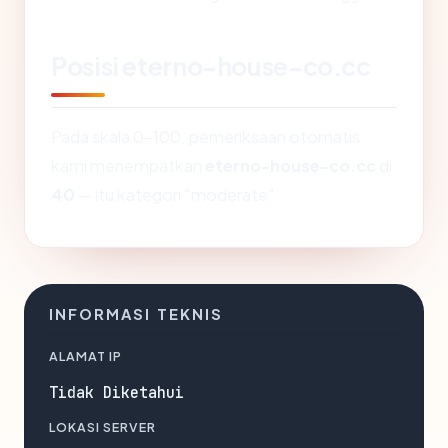
Posisi eterno-house-co.cc
Pada skala 0-100, pemeriksaan otomatis
kami menempatkan
eterno-house-co.cc
di
40
— itu kategori "moderate".
INFORMASI TEKNIS
ALAMAT IP
Tidak Diketahui
LOKASI SERVER