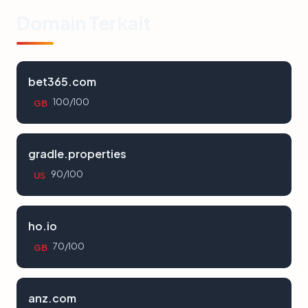
Domain Terkait
bet365.com
100/100
GB
gradle.properties
90/100
US
ho.io
70/100
GB
anz.com