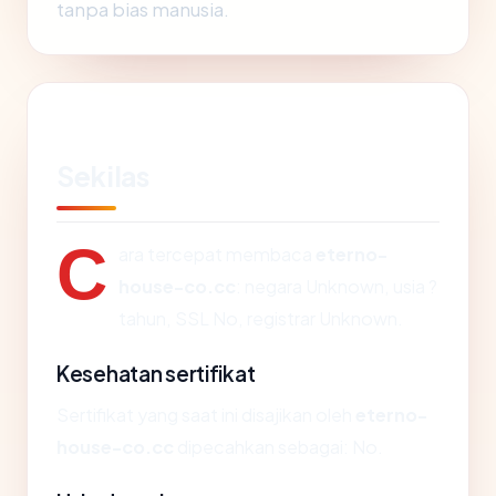
tanpa bias manusia.
Sekilas
C
ara tercepat membaca
eterno-
house-co.cc
: negara Unknown, usia ?
tahun, SSL No, registrar Unknown.
Kesehatan sertifikat
Sertifikat yang saat ini disajikan oleh
eterno-
house-co.cc
dipecahkan sebagai: No.