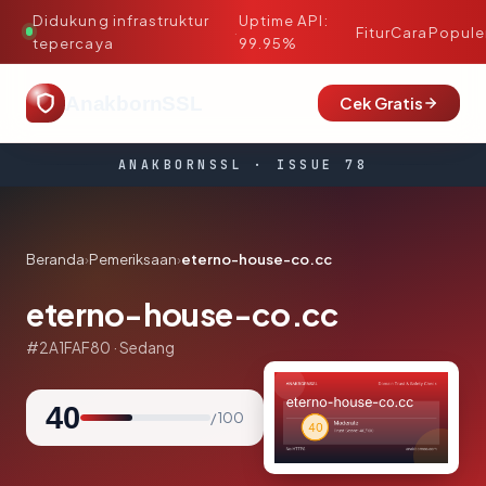
Didukung infrastruktur
Uptime API:
·
Fitur
Cara
Popule
tepercaya
99.95%
AnakbornSSL
Cek Gratis
ANAKBORNSSL · ISSUE 78
Beranda
›
Pemeriksaan
›
eterno-house-co.cc
eterno-house-co.cc
#2A1FAF80 · Sedang
40
/ 100