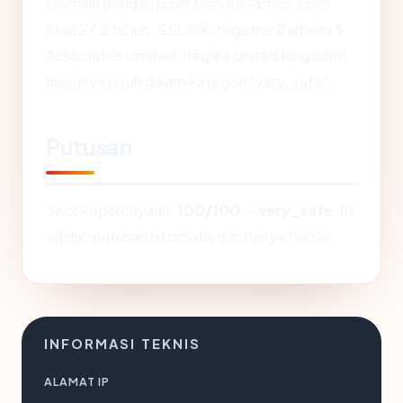
Domain dengan profil famous-amos.com
(usia 27.2 tahun, SSL OK, registrar Barbero &
Associates Limited, negara United Kingdom)
biasanya jatuh dalam kategori "very_safe".
Putusan
Skor kepercayaan:
100/100
—
very_safe
. Ini
adalah putusan otomatis dan hanya teknis.
INFORMASI TEKNIS
ALAMAT IP