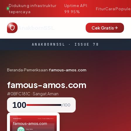
Didukung infrastruktur
Uptime API:
·
Fitur
Cara
Popule
tepercaya
99.95%
AnakbornSSL
Cek Gratis
ANAKBORNSSL · ISSUE 78
Beranda
›
Pemeriksaan
›
famous-amos.com
famous-amos.com
#0BFC181C · Sangat Aman
100
/ 100