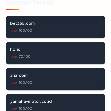
Domain Terkait
bet365.com
100/100
GB
ho.io
70/100
GB
anz.com
100/100
GB
yamaha-motor.co.id
100/100
GB