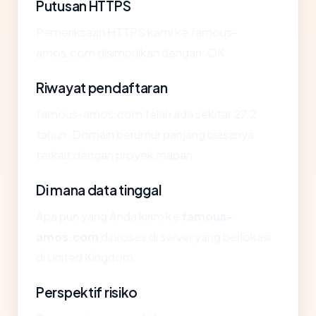
Putusan HTTPS
Pemeriksaan HTTPS kami ke famous-
amos.com disimpulkan dengan: OK.
Riwayat pendaftaran
famous-amos.com telah ada sekitar 27.2
tahun. Domain berumur panjang biasanya
terkait dengan proyek mapan.
Di mana data tinggal
Apa pun yang Anda kirim ke
famous-
amos.com
diproses di server yang berlokasi
di United Kingdom.
Perspektif risiko