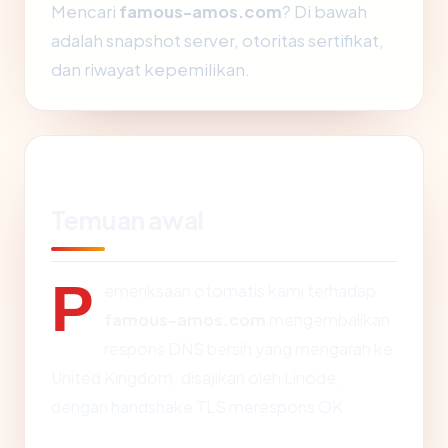
Mencari
famous-amos.com
? Di bawah
adalah snapshot server, otoritas sertifikat,
dan riwayat kepemilikan.
Temuan awal
P
emeriksaan otomatis kami terhadap
famous-amos.com
mengembalikan
respons DNS bersih yang mengarah ke
United Kingdom, disajikan oleh Linode,
dengan handshake TLS merespons OK.