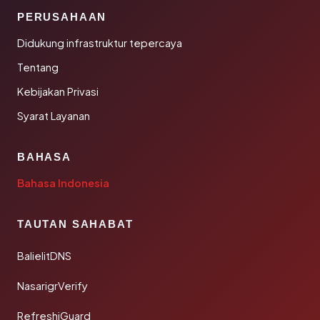
PERUSAHAAN
Didukung infrastruktur tepercaya
Tentang
Kebijakan Privasi
Syarat Layanan
BAHASA
Bahasa Indonesia
TAUTAN SAHABAT
BalielitDNS
NasarigrVerify
RefreshiGuard