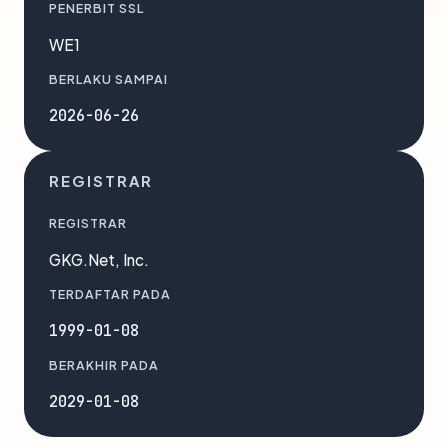
PENERBIT SSL
WE1
BERLAKU SAMPAI
2026-06-26
REGISTRAR
REGISTRAR
GKG.Net, Inc.
TERDAFTAR PADA
1999-01-08
BERAKHIR PADA
2029-01-08