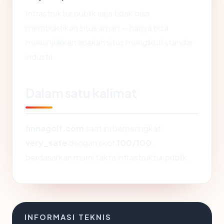
Infrastruktur publik saja tidak bisa
membuktikan situs aman — hanya bisa
menunjukkan apakah situs mengikuti standar
industri.
Dalam satu kalimat
finnagolf.com
saat ini berperingkat
very_safe
dengan skor
100/100
,
berdasarkan murni fakta infrastruktur publik.
INFORMASI TEKNIS