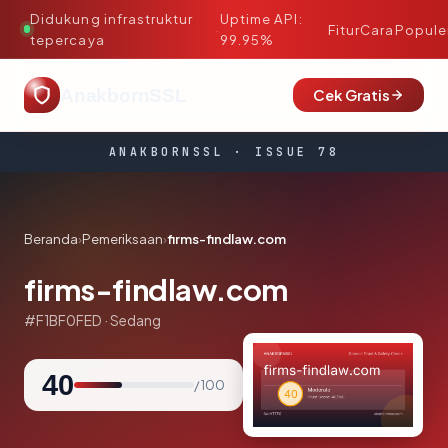
Didukung infrastruktur
Uptime API:
·
Fitur
Cara
Popule
tepercaya
99.95%
AnakbornSSL
Cek Gratis
ANAKBORNSSL · ISSUE 78
Beranda
›
Pemeriksaan
›
firms-findlaw.com
firms-findlaw.com
#F1BF0FED · Sedang
40
/ 100