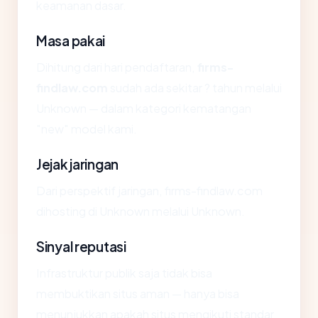
keamanan dasar.
Masa pakai
Dihitung dari hari pendaftaran,
firms-
findlaw.com
sudah ada sekitar ? tahun melalui
Unknown — dalam kategori kematangan
"new" model kami.
Jejak jaringan
Dari perspektif jaringan, firms-findlaw.com
dihosting di Unknown melalui Unknown.
Sinyal reputasi
Infrastruktur publik saja tidak bisa
membuktikan situs aman — hanya bisa
menunjukkan apakah situs mengikuti standar