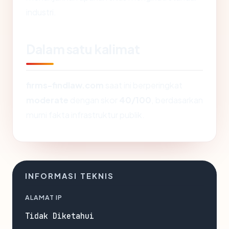
industri.
Dalam satu kalimat
firms-findlaw.com
saat ini berperingkat
moderate
dengan skor
40/100
, berdasarkan
murni fakta infrastruktur publik.
INFORMASI TEKNIS
ALAMAT IP
Tidak Diketahui