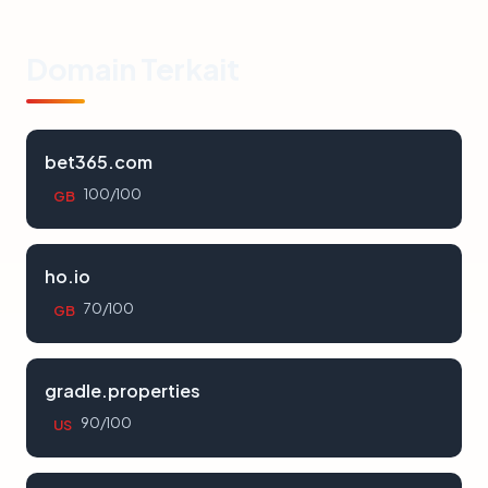
Domain Terkait
bet365.com
100/100
GB
ho.io
70/100
GB
gradle.properties
90/100
US