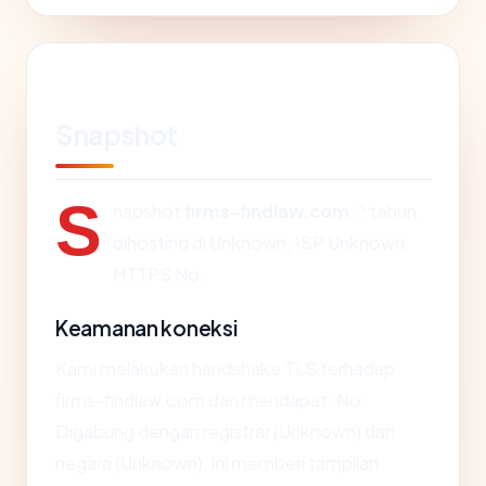
Snapshot
S
napshot
firms-findlaw.com
: ? tahun,
dihosting di Unknown, ISP Unknown,
HTTPS No.
Keamanan koneksi
Kami melakukan handshake TLS terhadap
firms-findlaw.com dan mendapat: No.
Digabung dengan registrar (Unknown) dan
negara (Unknown), ini memberi tampilan