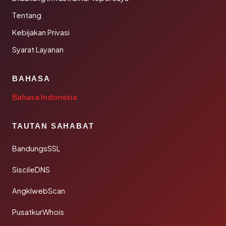
Tentang
Kebijakan Privasi
Syarat Layanan
BAHASA
Bahasa Indonesia
TAUTAN SAHABAT
BandungsSSL
SiscileDNS
AngklwebScan
PusatkurWhois