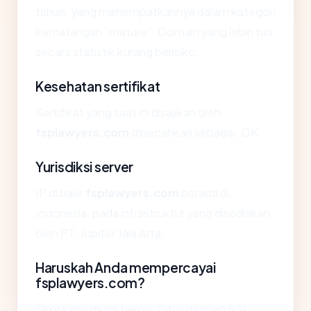
tahun, yang menempatkannya dalam kategori
kematangan "mature". Domain yang lebih tua
secara statistik kurang berisiko.
Kesehatan sertifikat
Sertifikat yang saat ini disajikan oleh
fsplawyers.com
dipecahkan sebagai: OK.
Yurisdiksi server
IP di balik
fsplawyers.com
berada di
Indonesia, pada infrastruktur yang disediakan
oleh PT. Jupiter Jala Arta.
Haruskah Anda mempercayai
fsplawyers.com?
Skor kami murni teknis. Situs dengan SSL