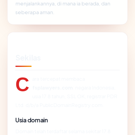
menjalankannya, di mana ia berada, dan
seberapa aman.
Sekilas
C
ara tercepat membaca
fsplawyers.com
: negara Indonesia,
usia 17.8 tahun, SSL OK, registrar PDR
Ltd. d/b/a PublicDomainRegistry.com.
Usia domain
Domain telah terdaftar selama sekitar 17.8