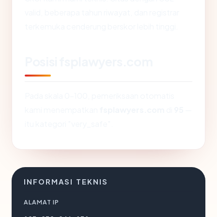
valid, beberapa tahun riwayat, dan registrar
terkemuka cenderung berskor lebih tinggi.
Posisi fsplawyers.com
Pada skala 0-100, pemeriksaan otomatis
kami menempatkan
fsplawyers.com
di
95
—
itu kategori "very_safe".
INFORMASI TEKNIS
ALAMAT IP