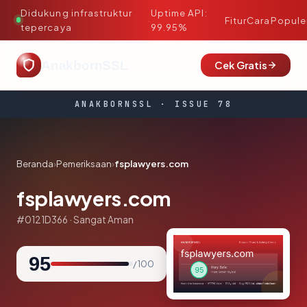
Didukung infrastruktur
Uptime API:
·
Fitur
Cara
Popule
tepercaya
99.95%
AnakbornSSL
Cek Gratis
ANAKBORNSSL · ISSUE 78
Beranda
›
Pemeriksaan
›
fsplawyers.com
fsplawyers.com
#0121D366 · Sangat Aman
95
/ 100