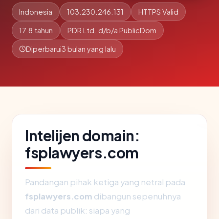
Indonesia
103.230.246.131
HTTPS Valid
17.8 tahun
PDR Ltd. d/b/a PublicDom
Diperbarui
3 bulan yang lalu
Intelijen domain:
fsplawyers.com
Pandangan pihak ketiga yang netral pada
fsplawyers.com
dibangun sepenuhnya
dari data publik: siapa yang