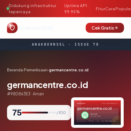
Didukung infrastruktur
Uptime API:
·
Fitur
Cara
Popule
tepercaya
99.95%
AnakbornSSL
Cek Gratis
ANAKBORNSSL · ISSUE 78
Beranda
›
Pemeriksaan
›
germancentre.co.id
germancentre.co.id
#98D863E3 · Aman
75
/ 100