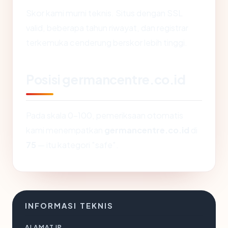
Skor kami murni teknis. Situs dengan SSL
valid, beberapa tahun riwayat, dan registrar
terkemuka cenderung berskor lebih tinggi.
Posisi germancentre.co.id
Pada skala 0-100, pemeriksaan otomatis
kami menempatkan
germancentre.co.id
di
75
— itu kategori "safe".
INFORMASI TEKNIS
ALAMAT IP