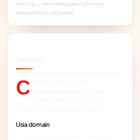
hosting — dan menggabungkannya
menjadi kartu di bawah.
Sekilas
C
ara tercepat membaca
germancentre.co.id
: negara
Canada, usia 0.3 tahun, SSL OK,
registrar PT Digital Registra Indonesia.
Usia domain
Domain telah terdaftar selama sekitar 0.3