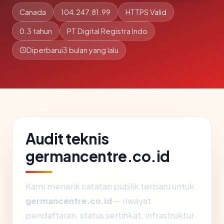
Canada
104.247.81.99
HTTPS Valid
0.3 tahun
PT Digital Registra Indo
Diperbarui
3 bulan yang lalu
Audit teknis
germancentre.co.id
Kami menarik catatan publik terbaru untuk
germancentre.co.id
— riwayat
pendaftaran, status sertifikat, infrastruktur