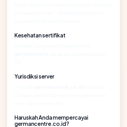
tahun, yang menempatkannya dalam kategori
kematangan "new". Domain yang lebih tua
secara statistik kurang berisiko.
Kesehatan sertifikat
Sertifikat yang saat ini disajikan oleh
germancentre.co.id
dipecahkan sebagai:
OK.
Yurisdiksi server
IP di balik
germancentre.co.id
berada di
Canada, pada infrastruktur yang disediakan
oleh Team Internet AG.
Haruskah Anda mempercayai
germancentre.co.id?