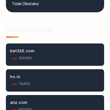
Tidak Diketahui
Domain Terkait
bet365.com
100/100
GB
ho.io
70/100
GB
anz.com
100/100