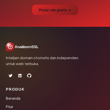
Mulai cek gratis →
AnakbornSSL
Intelijen domain otomatis dan independen
untuk web terbuka.
PRODUK
Beranda
Fitur