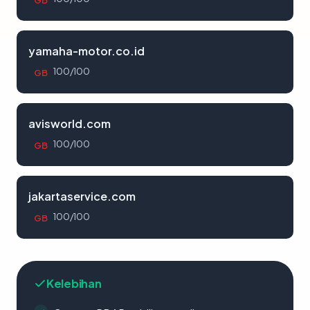
GB
yamaha-motor.co.id
100/100
GB
avisworld.com
100/100
GB
jakartaservice.com
100/100
GB
Kelebihan