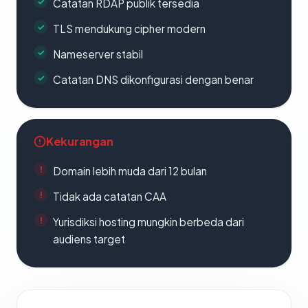
Catatan RDAP publik tersedia
TLS mendukung cipher modern
Nameserver stabil
Catatan DNS dikonfigurasi dengan benar
Kekurangan
Domain lebih muda dari 12 bulan
Tidak ada catatan CAA
Yurisdiksi hosting mungkin berbeda dari
audiens target