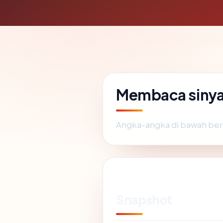
Membaca sinya
Angka-angka di bawah bera
Snapshot