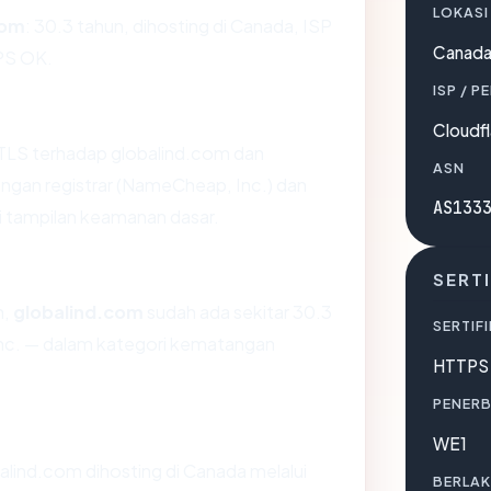
LOKASI
com
: 30.3 tahun, dihosting di Canada, ISP
Canad
TPS OK.
ISP / P
Cloudfl
TLS terhadap globalind.com dan
ASN
gan registrar (NameCheap, Inc.) dan
AS133
i tampilan keamanan dasar.
SERTI
n,
globalind.com
sudah ada sekitar 30.3
SERTIFI
nc. — dalam kategori kematangan
HTTPS 
PENERB
WE1
balind.com dihosting di Canada melalui
BERLAK