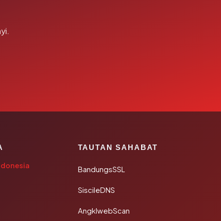
yi.
A
TAUTAN SAHABAT
ndonesia
BandungsSSL
SiscileDNS
AngklwebScan