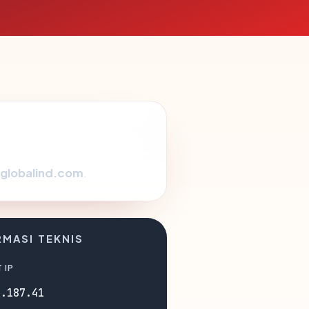
globalind.com
.
RMASI TEKNIS
 IP
7.187.41