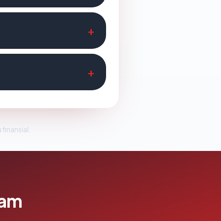
 finansial.
lam