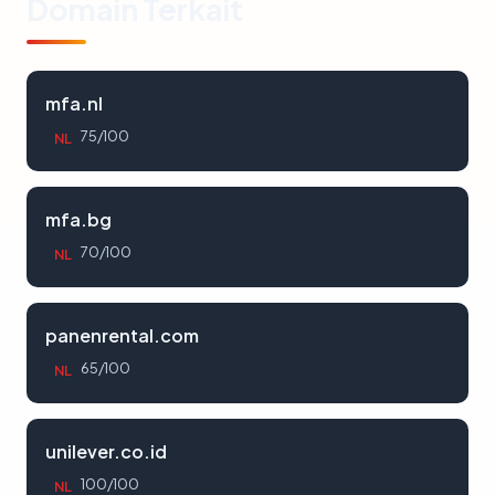
Domain Terkait
mfa.nl
75/100
NL
mfa.bg
70/100
NL
panenrental.com
65/100
NL
unilever.co.id
100/100
NL