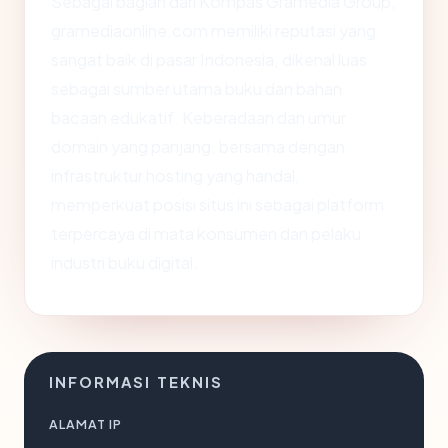
Sebagai bagian dari Kompas Gramedia Group,
gramediaonline.com memiliki reputasi yang
sangat baik di pasar Indonesia, dikenal luas
sebagai sumber utama buku dan bahan
bacaan edukatif. Keberadaan dan umur
domain yang panjang, bersama dengan
infrastruktur hosting yang handal,
memperkuat posisi situs ini sebagai platform
terpercaya di mata konsumen dan pelaku
industri buku digital.
INFORMASI TEKNIS
ALAMAT IP