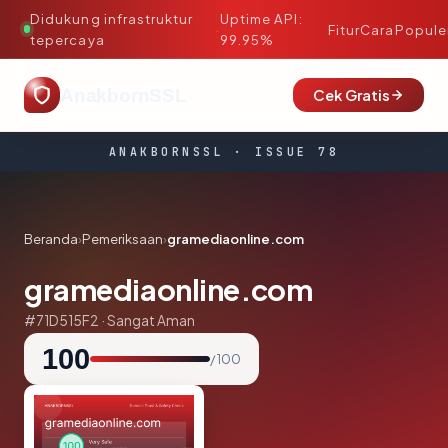
Didukung infrastruktur
Uptime API:
·
Fitur
Cara
Popule
tepercaya
99.95%
AnakbornSSL
Cek Gratis
ANAKBORNSSL · ISSUE 78
Beranda
›
Pemeriksaan
›
gramediaonline.com
gramediaonline.com
#71D515F2 · Sangat Aman
100
/ 100