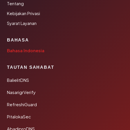
Tentang
Kebijakan Privasi
Syarat Layanan
BAHASA
Bahasa Indonesia
TAUTAN SAHABAT
BalielitDNS
NasarigrVerify
RefreshiGuard
PitalokaSec
AbadiproDNS