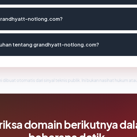
 grandhyatt-notlong.com?
luhan tentang grandhyatt-notlong.com?
i dibuat otomatis dari sinyal teknis publik. Ini bukan nasihat hukum atau
riksa domain berikutnya da