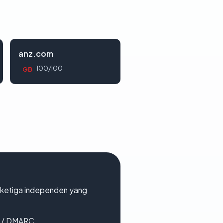
anz.com
100/100
GB
k ketiga independen yang
F / DMARC