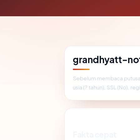
grandhyatt-no
Sebelum membaca putusan,
usia (? tahun), SSL (No), re
Fakta cepat