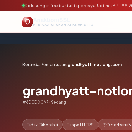
Didukung infrastruktur tepercaya
·
Uptime API: 99.
AnakbornSSL
PERIKSA APAKAH SEBUAH SITUS AMAN, TEPERCAYA, DAN TERVERIFIKASI DALAM HITUNGAN DETIK.
Beranda
›
Pemeriksaan
›
grandhyatt-notlong.com
grandhyatt-notl
#8D0D0CA7 · Sedang
Tidak Diketahui
Tanpa HTTPS
Diperbarui
3