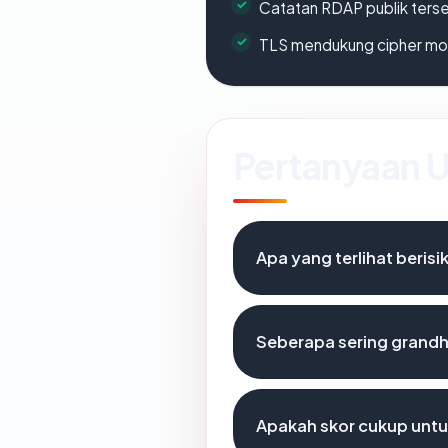
Catatan RDAP publik ters
TLS mendukung cipher m
Pertanyaan
Apa yang terlihat beri
Seberapa sering grandh
Apakah skor cukup unt