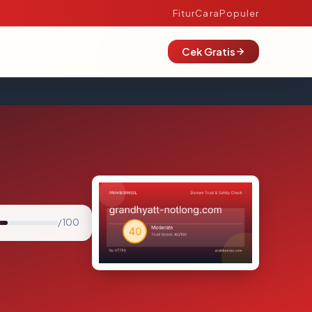
Fitur
Cara
Populer
Cek Gratis
/ 100