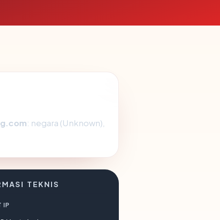
ng.com
: negara (Unknown),
RMASI TEKNIS
 IP