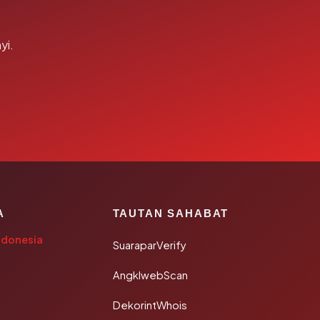
yi.
A
TAUTAN SAHABAT
ndonesia
SuaraparVerify
AngklwebScan
DekorintWhois