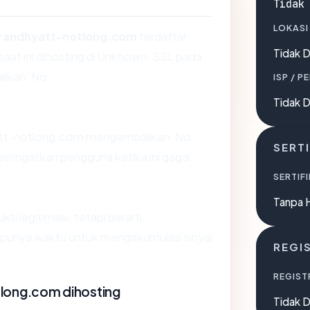
Tidak
LOKASI
randhyatt-notlong.com
terdaftar
Tidak D
aat ini dihosting di Unknown. SSL pada
ikan: No.
ISP / P
Tidak D
tt-notlong.com mengembalikan: No.
SERTI
ingatkan pengguna ketika ini gagal.
SERTIFI
Tanpa 
ti legitimasi, tetapi berarti
punya waktu untuk mengakumulasi sinyal
REGI
REGIST
long.com dihosting
Tidak D