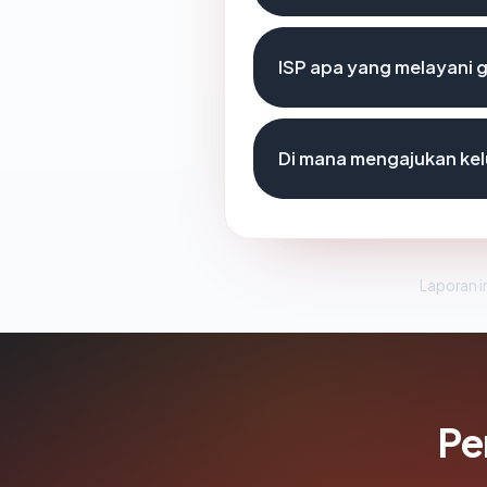
ISP apa yang melayani
Di mana mengajukan ke
Laporan in
Pe