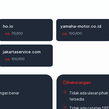
t
ho.io
yamaha-motor.co.id
70/100
100/100
GB
GB
jakartaservice.com
100/100
GB
Kekurangan
ngan benar
Tidak ada ulasan piha
tersedia
Tidak ada catatan SP