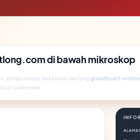
tlong.com di bawah mikroskop
 pindai empat fakta kunci tentang
grandhyatt-notlo
gistrar (Unknown).
INFO
ALAMAT