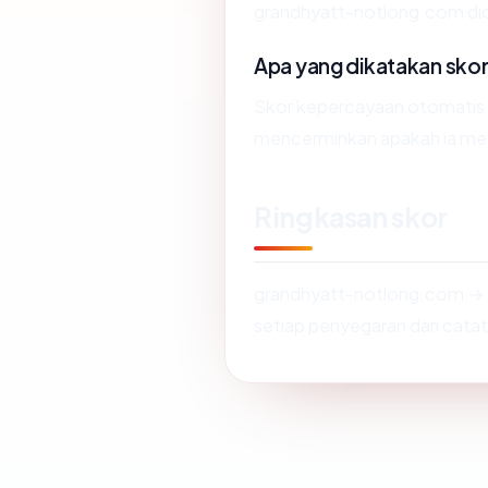
grandhyatt-notlong.com dio
Apa yang dikatakan sko
Skor kepercayaan otomatis
mencerminkan apakah ia mengi
Ringkasan skor
grandhyatt-notlong.com → 
setiap penyegaran dari catat