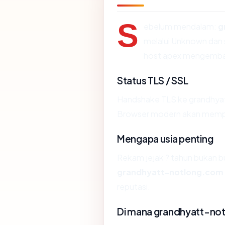
S
ebelum mendalam:
g
melalui Unknown dan s
host apex mengembal
Status TLS / SSL
Handshake TLS ke grandhya
Browser modern akan memper
Mengapa usia penting
Rekam jejak ? tahun bukan buk
grandhyatt-notlong.com
reputasi.
Di mana grandhyatt-not