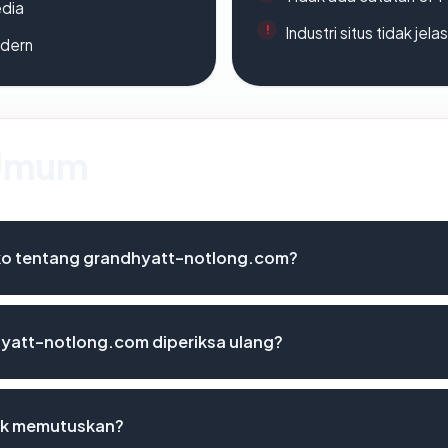
edia
Industri situs tidak jelas
odern
 Umum
siko tentang grandhyatt-notlong.com?
yatt-notlong.com diperiksa ulang?
uk memutuskan?