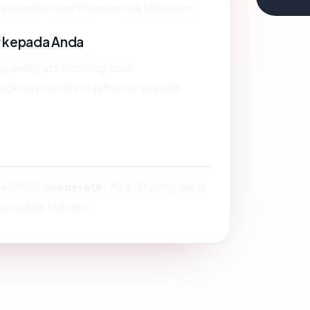
perasikan dari Unknown via Unknown.
r kepada Anda
 grandhyatt-notlong.com
kuti praktik infrastruktur standar.
40/100 (
moderate
). Nilai dihitung ulang
an publik terbaru.