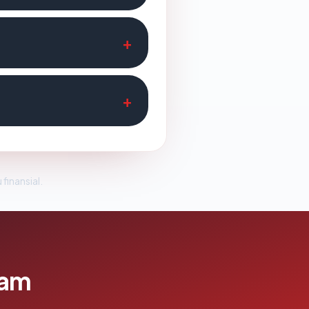
 finansial.
lam