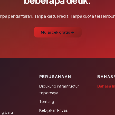
beberapa detik.
npa pendaftaran. Tanpa kartu kredit. Tanpa kuota tersembun
Mulai cek gratis →
K
PERUSAHAAN
BAHAS
Didukung infrastruktur
Bahasa I
tepercaya
Tentang
Kebijakan Privasi
ng baru