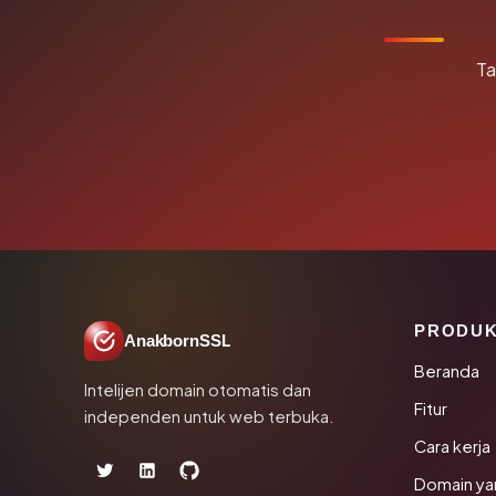
Ta
PRODU
AnakbornSSL
Beranda
Intelijen domain otomatis dan
Fitur
independen untuk web terbuka.
Cara kerja
Domain ya