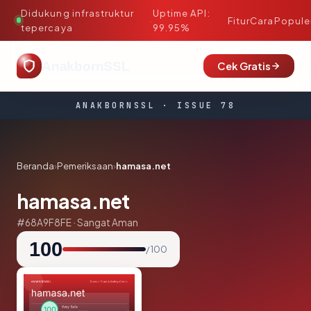
Didukung infrastruktur
Uptime API:
·
Fitur
Cara
Popule
tepercaya
99.95%
AnakbornSSL
Cek Gratis
ANAKBORNSSL · ISSUE 78
Beranda
›
Pemeriksaan
›
hamasa.net
hamasa.net
#68A9F8FE · Sangat Aman
100
/ 100