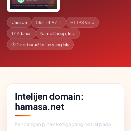
Canada
188.114.97.11
HTTPS Valid
17.4 tahun
NameCheap, Inc.
Diperbarui
3 bulan yang lalu
Intelijen domain:
hamasa.net
Pandangan pihak ketiga yang netral pada