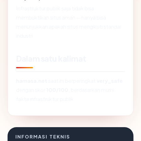
Infrastruktur publik saja tidak bisa
membuktikan situs aman — hanya bisa
menunjukkan apakah situs mengikuti standar
industri.
Dalam satu kalimat
hamasa.net
saat ini berperingkat
very_safe
dengan skor
100/100
, berdasarkan murni
fakta infrastruktur publik.
INFORMASI TEKNIS