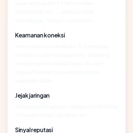
sudah ada sekitar 17.4 tahun melalui
NameCheap, Inc. — dalam kategori
kematangan "mature" model kami.
Keamanan koneksi
Kami melakukan handshake TLS terhadap
hamasa.net dan mendapat: OK. Digabung
dengan registrar (NameCheap, Inc.) dan
negara (Canada), ini memberi tampilan
keamanan dasar.
Jejak jaringan
Dari perspektif jaringan, hamasa.net dihosting
di Canada melalui Cloudflare, Inc..
Sinyal reputasi