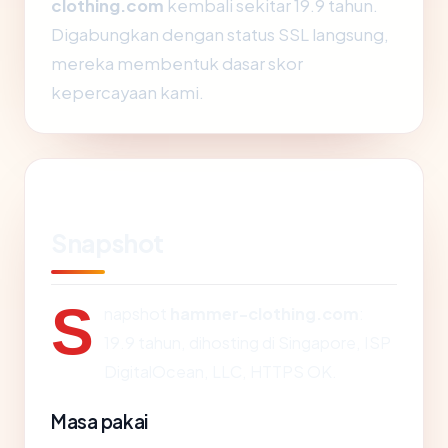
clothing.com
kembali sekitar 19.9 tahun.
Digabungkan dengan status SSL langsung,
mereka membentuk dasar skor
kepercayaan kami.
Snapshot
S
napshot
hammer-clothing.com
:
19.9 tahun, dihosting di Singapore, ISP
DigitalOcean, LLC, HTTPS OK.
Masa pakai