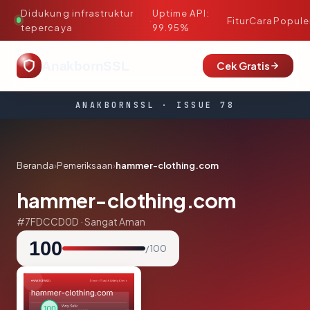
Didukung infrastruktur
Uptime API:
·
Fitur
Cara
Popule
tepercaya
99.95%
AnakbornSSL
Cek Gratis
ANAKBORNSSL · ISSUE 78
Beranda
›
Pemeriksaan
›
hammer-clothing.com
hammer-clothing.com
#7FDCCD0D · Sangat Aman
100
/ 100