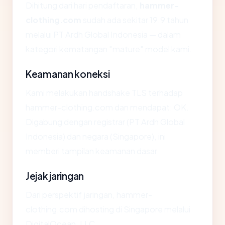
Dihitung dari hari pendaftaran,
hammer-
clothing.com
sudah ada sekitar 19.9 tahun
melalui PT Ardh Global Indonesia — dalam
kategori kematangan "mature" model kami.
Keamanan koneksi
Kami melakukan handshake TLS terhadap
hammer-clothing.com dan mendapat: OK.
Digabung dengan registrar (PT Ardh Global
Indonesia) dan negara (Singapore), ini
memberi tampilan keamanan dasar.
Jejak jaringan
Dari perspektif jaringan, hammer-
clothing.com dihosting di Singapore melalui
DigitalOcean, LLC.