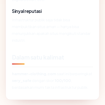
Sinyal reputasi
Infrastruktur publik saja tidak bisa
membuktikan situs aman — hanya bisa
menunjukkan apakah situs mengikuti standar
industri.
Dalam satu kalimat
hammer-clothing.com
saat ini berperingkat
very_safe
dengan skor
100/100
,
berdasarkan murni fakta infrastruktur publik.