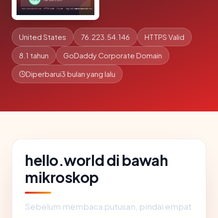
United States
76.223.54.146
HTTPS Valid
8.1 tahun
GoDaddy Corporate Domain
Diperbarui
3 bulan yang lalu
hello.world di bawah
mikroskop
Sebelum membaca putusan, pindai empat