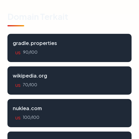
Domain Terkait
gradle.properties
90/100
US
wikipedia.org
70/100
US
nuklea.com
100/100
US