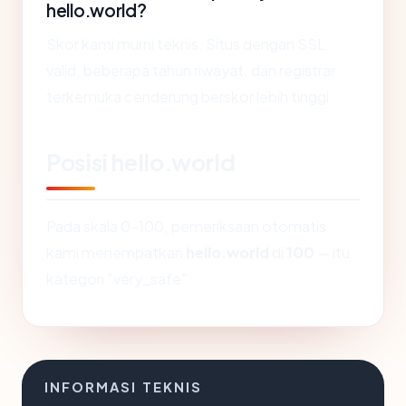
hello.world?
Skor kami murni teknis. Situs dengan SSL
valid, beberapa tahun riwayat, dan registrar
terkemuka cenderung berskor lebih tinggi.
Posisi hello.world
Pada skala 0-100, pemeriksaan otomatis
kami menempatkan
hello.world
di
100
— itu
kategori "very_safe".
INFORMASI TEKNIS