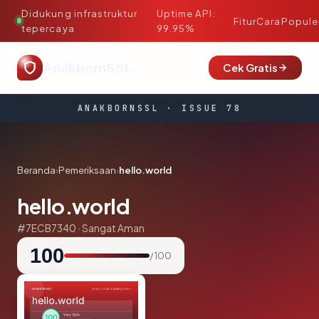
Didukung infrastruktur
Uptime API:
·
Fitur
Cara
Popule
tepercaya
99.95%
AnakbornSSL
Cek Gratis
ANAKBORNSSL · ISSUE 78
Beranda
›
Pemeriksaan
›
hello.world
hello.world
#7ECB7340 · Sangat Aman
100
/ 100