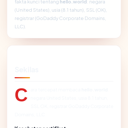
fakta kunci tentang
hello.world
: negara
(United States), usia (8.1 tahun), SSL (OK),
registrar (GoDaddy Corporate Domains,
LLC).
Sekilas
C
ara tercepat membaca
hello.world
:
negara United States, usia 8.1 tahun,
SSL OK, registrar GoDaddy Corporate
Domains, LLC.