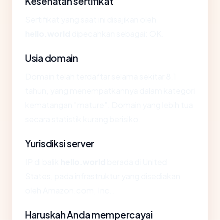
Kesehatan sertifikat
Sertifikat yang saat ini disajikan oleh
hello.world
dipecahkan sebagai: OK.
Usia domain
Domain telah terdaftar selama sekitar 8.1
tahun, yang menempatkannya dalam kategori
kematangan "mature". Domain yang lebih tua
secara statistik kurang berisiko.
Yurisdiksi server
IP di balik
hello.world
berada di United
States, pada infrastruktur yang disediakan
oleh Amazon.com, Inc..
Haruskah Anda mempercayai