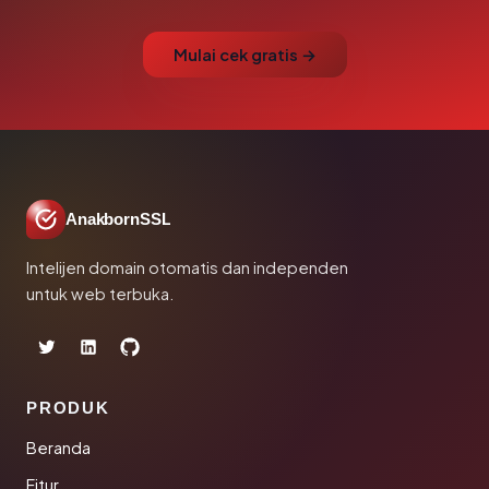
Mulai cek gratis →
AnakbornSSL
Intelijen domain otomatis dan independen
untuk web terbuka.
PRODUK
Beranda
Fitur