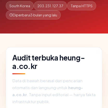
South Korea
203.231.127.37
Tanpa HTTPS
Diperbarui
3 bulan yang lalu
Audit terbuka heung-
a.co.kr
Data di bawah berasal dari pencarian
otomatis dan langsung untuk
heung-
a.co.kr
. Tanpa input editorial — hanya fakta
infrastruktur publik.