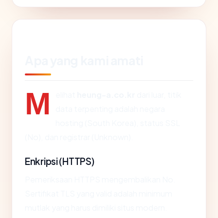
Apa yang kami amati
M
elihat
heung-a.co.kr
dari luar, titik
data terpenting adalah negara
hosting (South Korea), status SSL
(No), dan registrar (Unknown).
Enkripsi (HTTPS)
Pemeriksaan HTTPS mengembalikan No.
Sertifikat TLS yang valid adalah minimum
mutlak yang harus dimiliki situs modern.