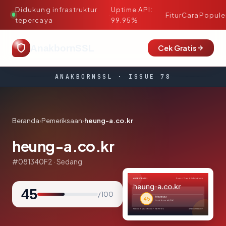
Didukung infrastruktur
Uptime API:
·
Fitur
Cara
Popule
tepercaya
99.95%
AnakbornSSL
Cek Gratis
ANAKBORNSSL · ISSUE 78
Beranda
›
Pemeriksaan
›
heung-a.co.kr
heung-a.co.kr
#081340F2 · Sedang
45
/ 100