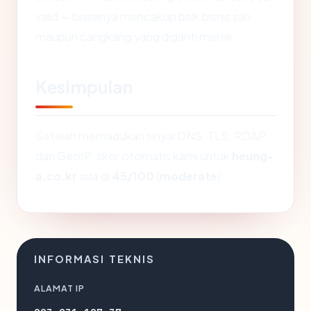
valid — biasanya mencakup baik bisnis sah
maupun cangkang yang diganti merek.
Kesimpulan
Setelah memadukan sinyal DNS, TLS, RDAP,
dan GeoIP, skor otomatis kami untuk
heung-
a.co.kr
ada di
45/100
(
moderate
).
INFORMASI TEKNIS
ALAMAT IP