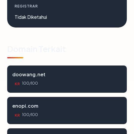
REGISTRAR
Tidak Diketahui
Domain Terkait
doowang.net
100/100
KR
enopi.com
100/100
KR