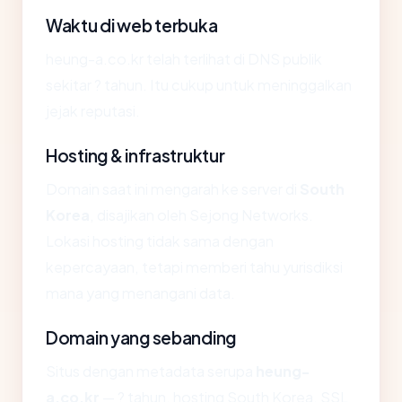
Waktu di web terbuka
heung-a.co.kr telah terlihat di DNS publik
sekitar ? tahun. Itu cukup untuk meninggalkan
jejak reputasi.
Hosting & infrastruktur
Domain saat ini mengarah ke server di
South
Korea
, disajikan oleh Sejong Networks.
Lokasi hosting tidak sama dengan
kepercayaan, tetapi memberi tahu yurisdiksi
mana yang menangani data.
Domain yang sebanding
Situs dengan metadata serupa
heung-
a.co.kr
— ? tahun, hosting South Korea, SSL