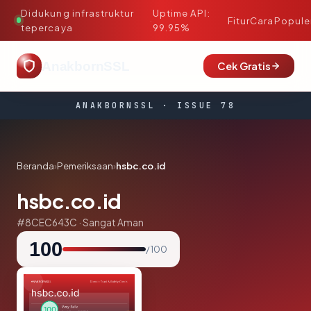
Didukung infrastruktur
Uptime API:
·
Fitur
Cara
Popule
tepercaya
99.95%
AnakbornSSL
Cek Gratis
ANAKBORNSSL · ISSUE 78
Beranda
›
Pemeriksaan
›
hsbc.co.id
hsbc.co.id
#8CEC643C · Sangat Aman
100
/ 100