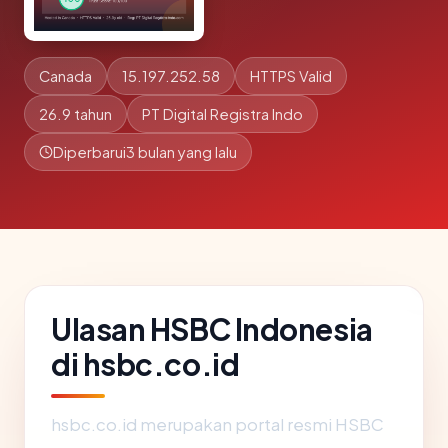
Canada
15.197.252.58
HTTPS Valid
26.9 tahun
PT Digital Registra Indo
Diperbarui
3 bulan yang lalu
Ulasan HSBC Indonesia
di hsbc.co.id
hsbc.co.id merupakan portal resmi HSBC