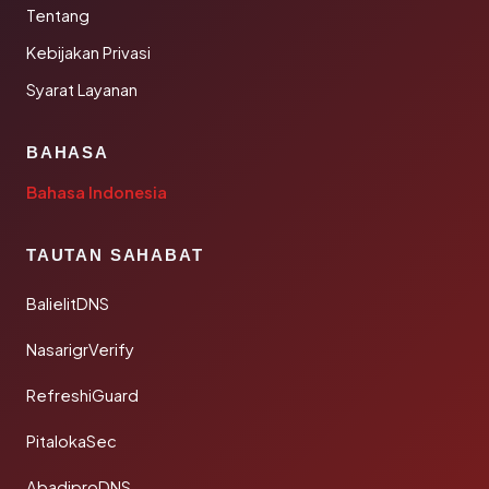
Tentang
Kebijakan Privasi
Syarat Layanan
BAHASA
Bahasa Indonesia
TAUTAN SAHABAT
BalielitDNS
NasarigrVerify
RefreshiGuard
PitalokaSec
AbadiproDNS