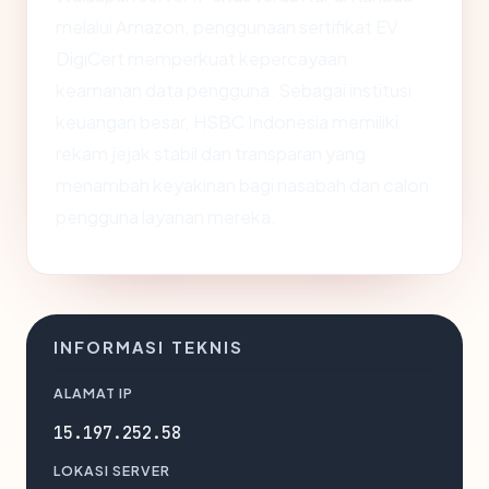
melalui Amazon, penggunaan sertifikat EV
DigiCert memperkuat kepercayaan
keamanan data pengguna. Sebagai institusi
keuangan besar, HSBC Indonesia memiliki
rekam jejak stabil dan transparan yang
menambah keyakinan bagi nasabah dan calon
pengguna layanan mereka.
INFORMASI TEKNIS
ALAMAT IP
15.197.252.58
LOKASI SERVER