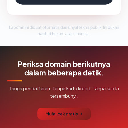
Laporan ini dibuat otomatis dari sinyal teknis publik. Ini bukan
nasihat hukum atau finansial.
Periksa domain berikutnya
dalam beberapa detik.
Tanpa pendaftaran. Tanpa kartu kredit. Tanpa kuota
tersembunyi.
Mulai cek gratis →