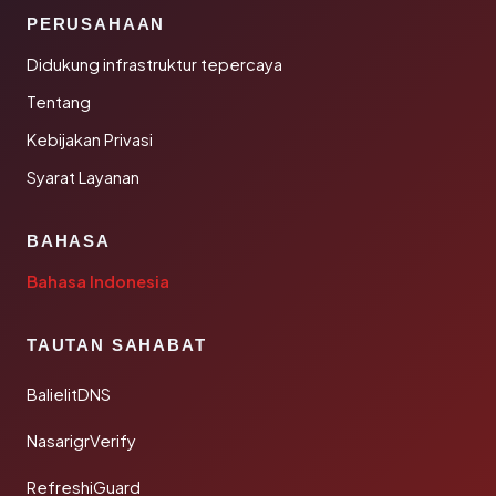
PERUSAHAAN
Didukung infrastruktur tepercaya
Tentang
Kebijakan Privasi
Syarat Layanan
BAHASA
Bahasa Indonesia
TAUTAN SAHABAT
BalielitDNS
NasarigrVerify
RefreshiGuard