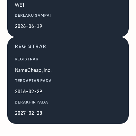
WE1
BERLAKU SAMPAI
2026-06-19
REGISTRAR
REGISTRAR
NameCheap, Inc.
TERDAFTAR PADA
2016-02-29
BERAKHIR PADA
2027-02-28