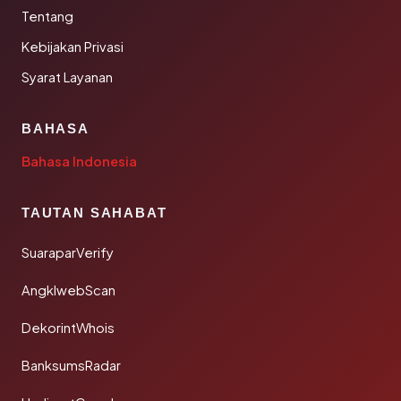
Tentang
Kebijakan Privasi
Syarat Layanan
BAHASA
Bahasa Indonesia
TAUTAN SAHABAT
SuaraparVerify
AngklwebScan
DekorintWhois
BanksumsRadar