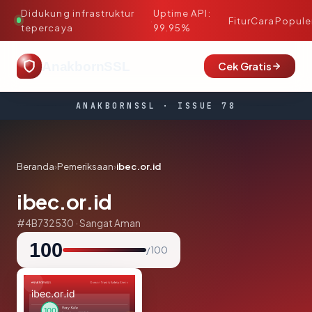
Didukung infrastruktur
Uptime API:
·
Fitur
Cara
Popule
tepercaya
99.95%
AnakbornSSL
Cek Gratis
ANAKBORNSSL · ISSUE 78
Beranda
›
Pemeriksaan
›
ibec.or.id
ibec.or.id
#4B732530 · Sangat Aman
100
/ 100