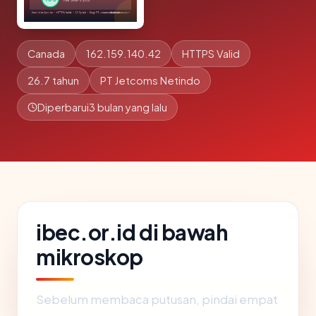
Canada
162.159.140.42
HTTPS Valid
26.7 tahun
PT Jetcoms Netindo
Diperbarui
3 bulan yang lalu
ibec.or.id di bawah
mikroskop
Sebelum membaca putusan, pindai empat