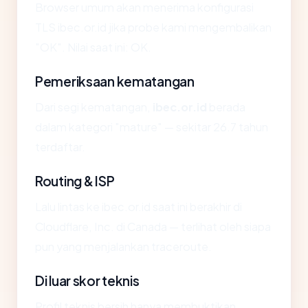
Browser umum akan menerima konfigurasi
TLS ibec.or.id jika probe kami mengembalikan
"OK". Nilai saat ini: OK.
Pemeriksaan kematangan
Dari segi kematangan,
ibec.or.id
berada
dalam kategori "mature" — sekitar 26.7 tahun
terdaftar.
Routing & ISP
Lalu lintas ke ibec.or.id saat ini berakhir di
Cloudflare, Inc. di Canada — terlihat oleh siapa
pun yang menjalankan traceroute.
Di luar skor teknis
Profil teknis bersih hanya membuktikan