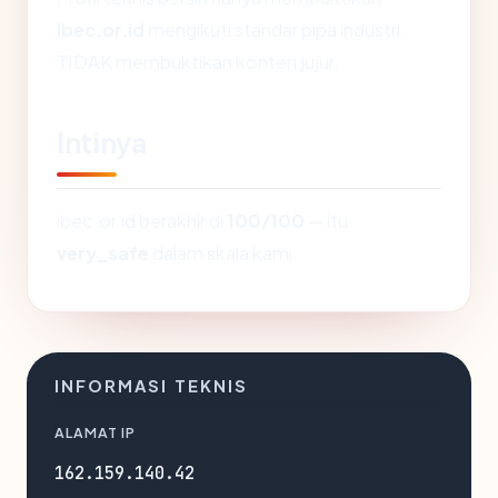
ibec.or.id
mengikuti standar pipa industri.
TIDAK membuktikan konten jujur.
Intinya
ibec.or.id berakhir di
100/100
— itu
very_safe
dalam skala kami.
INFORMASI TEKNIS
ALAMAT IP
162.159.140.42