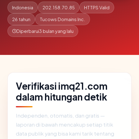
Indonesia
202.158.70.85
HTTPS Valid
26 tahun
Tucows Domains Inc.
Diperbarui
3 bulan yang lalu
Verifikasi imq21.com
dalam hitungan detik
Independen, otomatis, dan gratis —
laporan di bawah mencakup setiap titik
data publik yang bisa kami tarik tentang