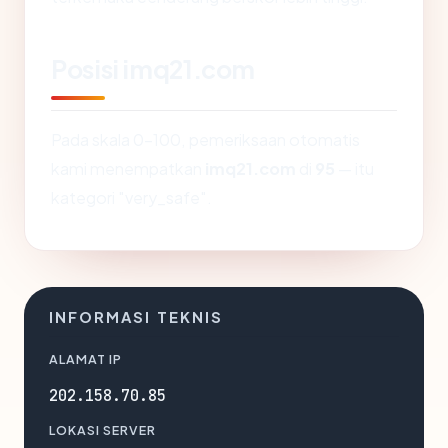
Posisi imq21.com
Pada skala 0-100, pemeriksaan otomatis
kami menempatkan
imq21.com
di
95
— itu
kategori "very_safe".
INFORMASI TEKNIS
ALAMAT IP
202.158.70.85
LOKASI SERVER