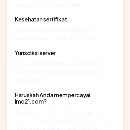
secara statistik kurang berisiko.
Kesehatan sertifikat
Sertifikat yang saat ini disajikan oleh
imq21.com
dipecahkan sebagai: OK.
Yurisdiksi server
IP di balik
imq21.com
berada di Indonesia,
pada infrastruktur yang disediakan oleh
ADITAMA6.
Haruskah Anda mempercayai
imq21.com?
Skor kami murni teknis. Situs dengan SSL
valid, beberapa tahun riwayat, dan registrar
terkemuka cenderung berskor lebih tinggi.