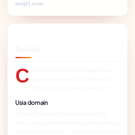
imq21.com
.
Sekilas
C
ara tercepat membaca
imq21.com
:
negara Indonesia, usia 26 tahun, SSL
OK, registrar Tucows Domains Inc..
Usia domain
Domain telah terdaftar selama sekitar 26
tahun, yang menempatkannya dalam kategori
kematangan "mature". Domain yang lebih tua