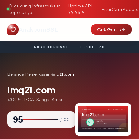
Didukung infrastruktur
Uptime API:
·
Fitur
Cara
Popule
tepercaya
99.95%
AnakbornSSL
Cek Gratis
ANAKBORNSSL · ISSUE 78
Beranda
›
Pemeriksaan
›
imq21.com
imq21.com
#0C5017CA · Sangat Aman
95
/ 100