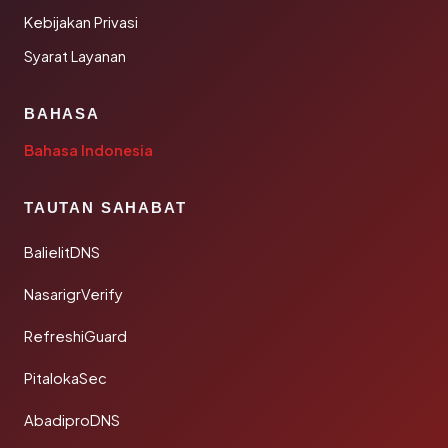
Kebijakan Privasi
Syarat Layanan
BAHASA
Bahasa Indonesia
TAUTAN SAHABAT
BalielitDNS
NasarigrVerify
RefreshiGuard
PitalokaSec
AbadiproDNS