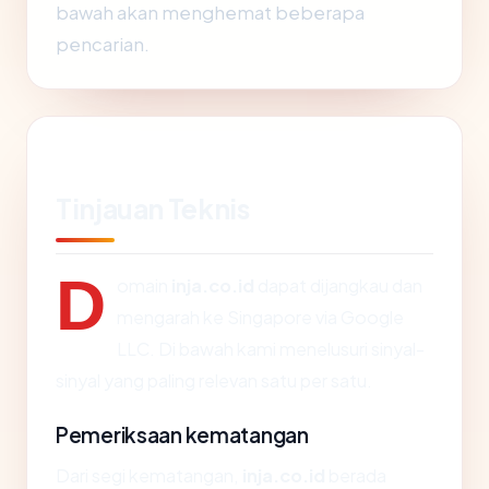
bawah akan menghemat beberapa
pencarian.
Tinjauan Teknis
D
omain
inja.co.id
dapat dijangkau dan
mengarah ke Singapore via Google
LLC. Di bawah kami menelusuri sinyal-
sinyal yang paling relevan satu per satu.
Pemeriksaan kematangan
Dari segi kematangan,
inja.co.id
berada