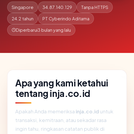
Singapore
34.87.140.129
Tanpa HTTPS
24.2 tahun
PT Cyberindo Aditama
Diperbarui
3 bulan yang lalu
Apa yang kami ketahui
tentang inja.co.id
Apakah Anda memeriksa
inja.co.id
untuk
transaksi, kemitraan, atau sekadar rasa
ingin tahu, ringkasan catatan publik di