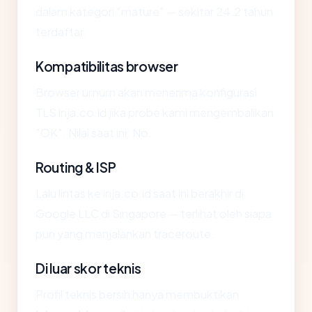
dalam kategori "mature" — sekitar 24.2 tahun
terdaftar.
Kompatibilitas browser
Browser umum akan menerima konfigurasi
TLS inja.co.id jika probe kami mengembalikan
"OK". Nilai saat ini: No.
Routing & ISP
Lalu lintas ke inja.co.id saat ini berakhir di
Google LLC di Singapore — terlihat oleh siapa
pun yang menjalankan traceroute.
Di luar skor teknis
Profil teknis bersih hanya membuktikan