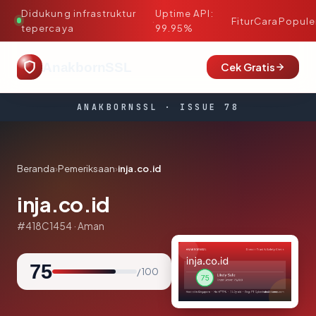
Didukung infrastruktur
Uptime API:
·
Fitur
Cara
Popule
tepercaya
99.95%
AnakbornSSL
Cek Gratis
ANAKBORNSSL · ISSUE 78
Beranda
›
Pemeriksaan
›
inja.co.id
inja.co.id
#418C1454 · Aman
75
/ 100