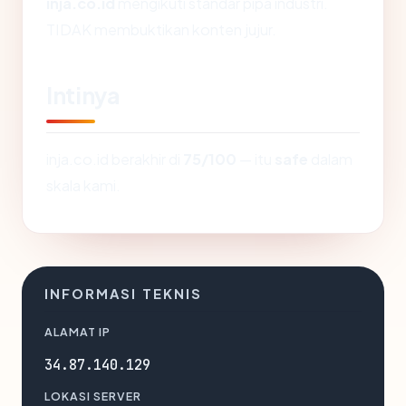
inja.co.id
mengikuti standar pipa industri.
TIDAK membuktikan konten jujur.
Intinya
inja.co.id berakhir di
75/100
— itu
safe
dalam
skala kami.
INFORMASI TEKNIS
ALAMAT IP
34.87.140.129
LOKASI SERVER