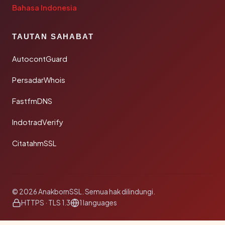
Bahasa Indonesia
TAUTAN SAHABAT
AutocontGuard
PersadarWhois
FastfmDNS
IndotradVerify
CitatahmSSL
© 2026 AnakbornSSL. Semua hak dilindungi.
HTTPS · TLS 1.3
1 languages