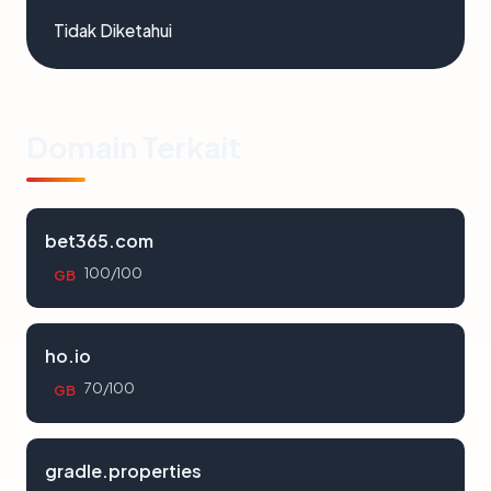
Tidak Diketahui
Domain Terkait
bet365.com
100/100
GB
ho.io
70/100
GB
gradle.properties