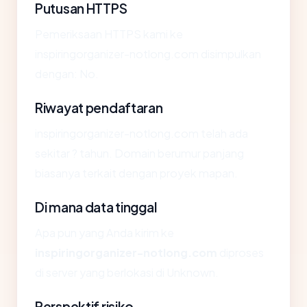
Putusan HTTPS
Pemeriksaan HTTPS kami ke
inspiringorganizer-notlong.com disimpulkan
dengan: No.
Riwayat pendaftaran
inspiringorganizer-notlong.com telah ada
sekitar ? tahun. Domain berumur panjang
biasanya terkait dengan proyek mapan.
Di mana data tinggal
Apa pun yang Anda kirim ke
inspiringorganizer-notlong.com
diproses
di server yang berlokasi di Unknown.
Perspektif risiko