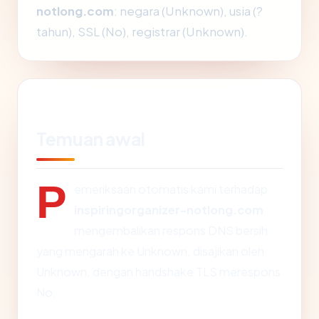
notlong.com
: negara (Unknown), usia (?
tahun), SSL (No), registrar (Unknown).
Temuan awal
P
emeriksaan otomatis kami terhadap
inspiringorganizer-notlong.com
mengembalikan respons DNS bersih
yang mengarah ke Unknown, disajikan oleh
Unknown, dengan handshake TLS merespons
No.