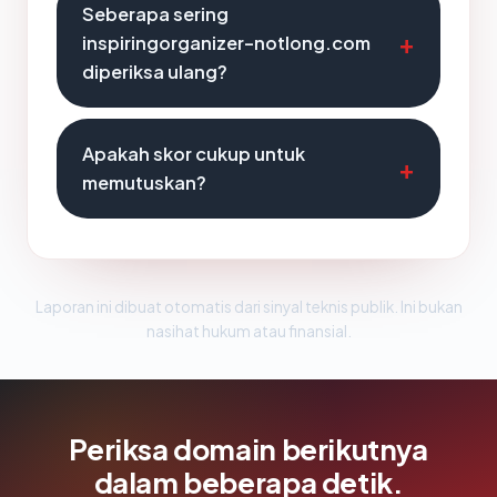
Seberapa sering
inspiringorganizer-notlong.com
diperiksa ulang?
Apakah skor cukup untuk
memutuskan?
Laporan ini dibuat otomatis dari sinyal teknis publik. Ini bukan
nasihat hukum atau finansial.
Periksa domain berikutnya
dalam beberapa detik.