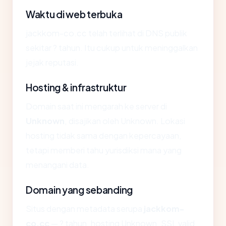
Waktu di web terbuka
jackkom-co.cc telah terlihat di DNS publik
sekitar ? tahun. Itu cukup untuk meninggalkan
jejak reputasi.
Hosting & infrastruktur
Domain saat ini mengarah ke server di
Unknown
, disajikan oleh Unknown. Lokasi
hosting tidak sama dengan kepercayaan,
tetapi memberi tahu yurisdiksi mana yang
menangani data.
Domain yang sebanding
Situs dengan metadata serupa
jackkom-
co.cc
— ? tahun, hosting Unknown, SSL valid