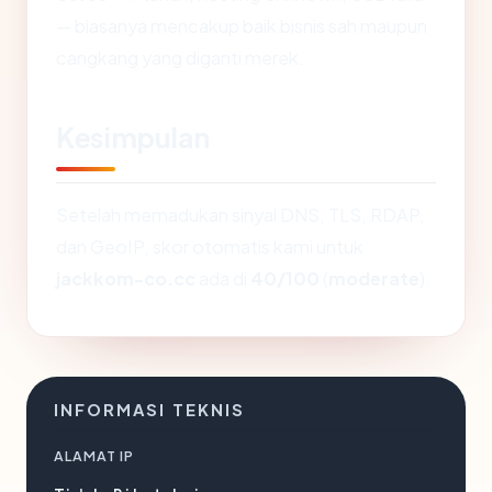
— biasanya mencakup baik bisnis sah maupun
cangkang yang diganti merek.
Kesimpulan
Setelah memadukan sinyal DNS, TLS, RDAP,
dan GeoIP, skor otomatis kami untuk
jackkom-co.cc
ada di
40/100
(
moderate
).
INFORMASI TEKNIS
ALAMAT IP