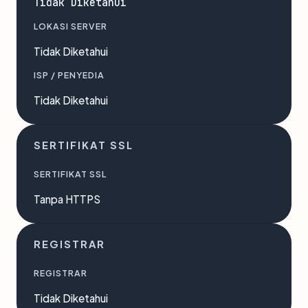
Tidak Diketahui
LOKASI SERVER
Tidak Diketahui
ISP / PENYEDIA
Tidak Diketahui
SERTIFIKAT SSL
SERTIFIKAT SSL
Tanpa HTTPS
REGISTRAR
REGISTRAR
Tidak Diketahui