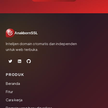
AnakbornSSL
Intelijen domain otomatis dan independen
untuk web terbuka.
PRODUK
Beranda
Fitur
Cara kerja