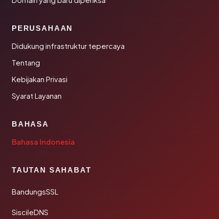
Domain yang baru diperiksa
PERUSAHAAN
Didukung infrastruktur tepercaya
Tentang
Kebijakan Privasi
Syarat Layanan
BAHASA
Bahasa Indonesia
TAUTAN SAHABAT
BandungsSSL
SiscileDNS