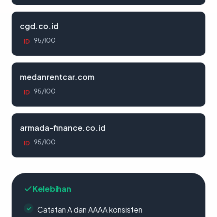
cgd.co.id
95/100
ID
medanrentcar.com
95/100
ID
armada-finance.co.id
95/100
ID
Kelebihan
Catatan A dan AAAA konsisten