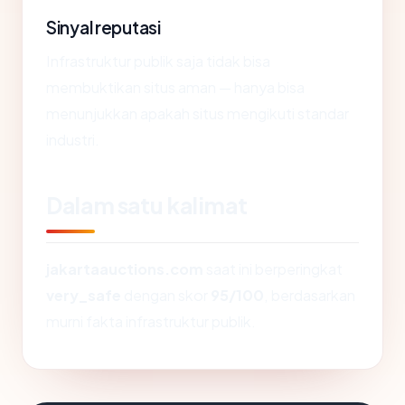
Sinyal reputasi
Infrastruktur publik saja tidak bisa
membuktikan situs aman — hanya bisa
menunjukkan apakah situs mengikuti standar
industri.
Dalam satu kalimat
jakartaauctions.com
saat ini berperingkat
very_safe
dengan skor
95/100
, berdasarkan
murni fakta infrastruktur publik.