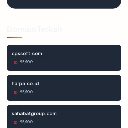
Domain Terkait
cpssoft.com
95/100
ID
harpa.co.id
95/100
ID
sahabatgroup.com
95/100
ID