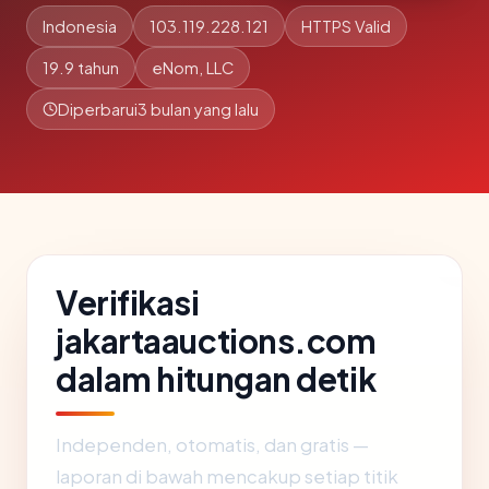
Indonesia
103.119.228.121
HTTPS Valid
19.9 tahun
eNom, LLC
Diperbarui
3 bulan yang lalu
Verifikasi
jakartaauctions.com
dalam hitungan detik
Independen, otomatis, dan gratis —
laporan di bawah mencakup setiap titik