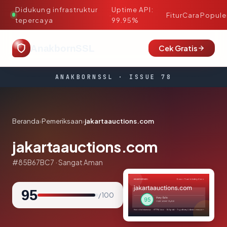
Didukung infrastruktur
Uptime API:
·
Fitur
Cara
Popule
tepercaya
99.95%
AnakbornSSL
Cek Gratis
ANAKBORNSSL · ISSUE 78
Beranda
›
Pemeriksaan
›
jakartaauctions.com
jakartaauctions.com
#85B67BC7 · Sangat Aman
95
/ 100