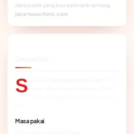
data publik yang bisa kami tarik tentang
jakartaauctions.com
.
Snapshot
S
napshot
jakartaauctions.com
: 19.9
tahun, dihosting di Indonesia, ISP PT
MITRA VISIONER PRATAMA, HTTPS
OK.
Masa pakai
Dihitung dari hari pendaftaran,