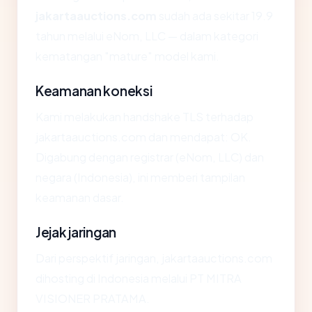
jakartaauctions.com
sudah ada sekitar 19.9
tahun melalui eNom, LLC — dalam kategori
kematangan "mature" model kami.
Keamanan koneksi
Kami melakukan handshake TLS terhadap
jakartaauctions.com dan mendapat: OK.
Digabung dengan registrar (eNom, LLC) dan
negara (Indonesia), ini memberi tampilan
keamanan dasar.
Jejak jaringan
Dari perspektif jaringan, jakartaauctions.com
dihosting di Indonesia melalui PT MITRA
VISIONER PRATAMA.