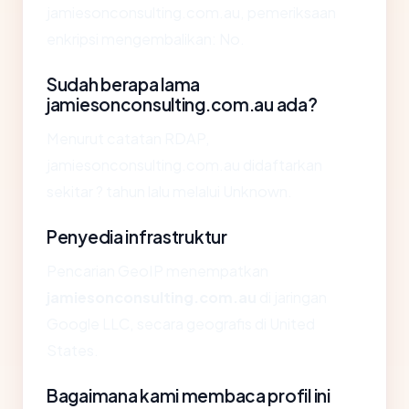
jamiesonconsulting.com.au, pemeriksaan
enkripsi mengembalikan: No.
Sudah berapa lama
jamiesonconsulting.com.au ada?
Menurut catatan RDAP,
jamiesonconsulting.com.au didaftarkan
sekitar ? tahun lalu melalui Unknown.
Penyedia infrastruktur
Pencarian GeoIP menempatkan
jamiesonconsulting.com.au
di jaringan
Google LLC, secara geografis di United
States.
Bagaimana kami membaca profil ini