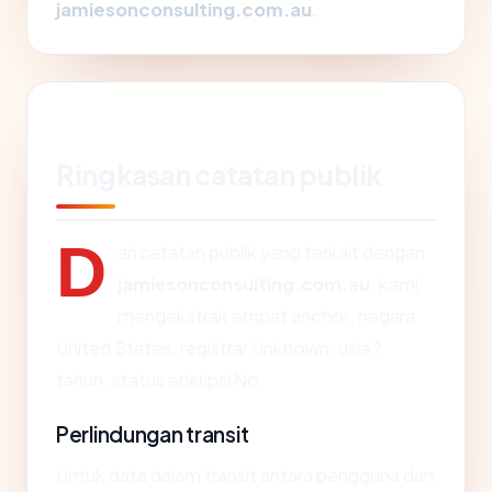
jamiesonconsulting.com.au
.
Ringkasan catatan publik
D
ari catatan publik yang terkait dengan
jamiesonconsulting.com.au
, kami
mengekstrak empat anchor: negara
United States, registrar Unknown, usia ?
tahun, status enkripsi No.
Perlindungan transit
Untuk data dalam transit antara pengguna dan