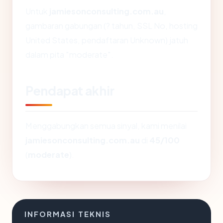
Untuk
jamiesonconsulting.com.au
,
gambaran gabungan (? tahun, SSL No, hosting
United States, pendaftaran Unknown) jatuh
dalam pita "moderate".
Pendapat akhir
Menggabungkan semua sinyal, kami menilai
jamiesonconsulting.com.au
di
45/100
(
moderate
).
INFORMASI TEKNIS