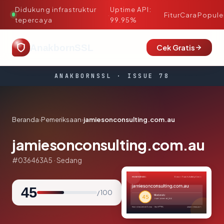
Didukung infrastruktur
Uptime API:
·
Fitur
Cara
Popule
tepercaya
99.95%
AnakbornSSL
Cek Gratis
ANAKBORNSSL · ISSUE 78
Beranda
›
Pemeriksaan
›
jamiesonconsulting.com.au
jamiesonconsulting.com.au
#036463A5 · Sedang
45
/ 100