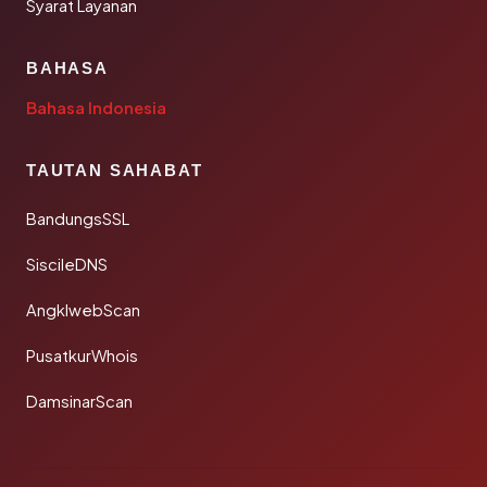
Syarat Layanan
BAHASA
Bahasa Indonesia
TAUTAN SAHABAT
BandungsSSL
SiscileDNS
AngklwebScan
PusatkurWhois
DamsinarScan