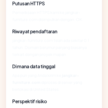
Putusan HTTPS
Pemeriksaan HTTPS kami ke jangkar-
furniture.com disimpulkan dengan: OK.
Riwayat pendaftaran
jangkar-furniture.com telah ada sekitar 0.1
tahun. Domain berumur panjang biasanya
terkait dengan proyek mapan.
Di mana data tinggal
Apa pun yang Anda kirim ke
jangkar-
furniture.com
diproses di server yang
berlokasi di United States.
Perspektif risiko