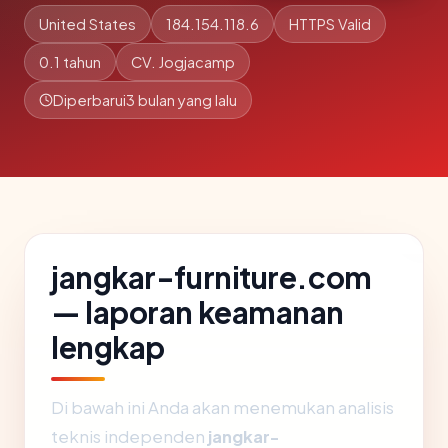
United States
184.154.118.6
HTTPS Valid
0.1 tahun
CV. Jogjacamp
Diperbarui
3 bulan yang lalu
jangkar-furniture.com
— laporan keamanan
lengkap
Di bawah ini Anda akan menemukan analisis
teknis independen
jangkar-