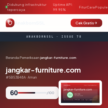
Didukung infrastruktur
Uptime API:
·
Fitur
Cara
Popule
tepercaya
99.95%
AnakbornSSL
Cek Gratis
ANAKBORNSSL · ISSUE 78
Beranda
›
Pemeriksaan
›
jangkar-furniture.com
jangkar-furniture.com
#5B53B48A · Aman
60
/ 100