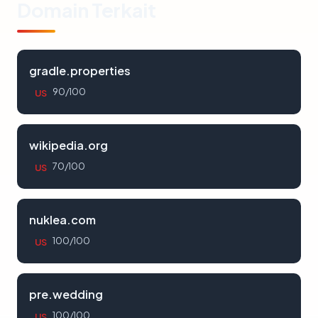
Domain Terkait
gradle.properties
90/100
US
wikipedia.org
70/100
US
nuklea.com
100/100
US
pre.wedding
100/100
US