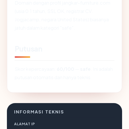
Domain dengan profil jangkar-furniture.com
(usia 0.1 tahun, SSL OK, registrar CV.
Jogjacamp, negara United States) biasanya
jatuh dalam kategori "safe".
Putusan
Skor kepercayaan:
60/100
—
safe
. Ini adalah
putusan otomatis dan hanya teknis.
INFORMASI TEKNIS
ALAMAT IP