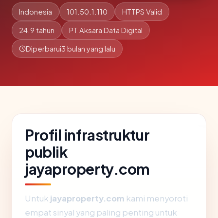
Indonesia
101.50.1.110
HTTPS Valid
24.9 tahun
PT Aksara Data Digital
Diperbarui
3 bulan yang lalu
Profil infrastruktur
publik
jayaproperty.com
Untuk
jayaproperty.com
kami menyoroti
empat sinyal yang paling penting untuk