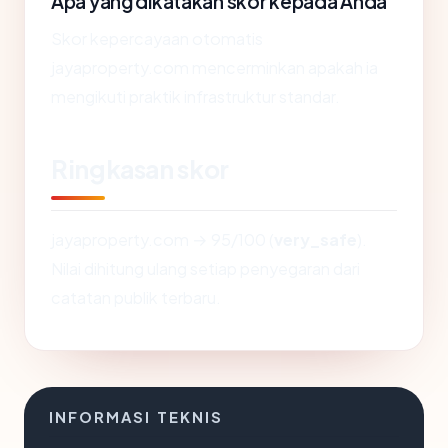
Apa yang dikatakan skor kepada Anda
Skor kepercayaan otomatis
jayaproperty.com mencerminkan apakah ia
mengikuti praktik infrastruktur standar.
Ringkasan skor
jayaproperty.com → 95/100 (
very_safe
).
Nilai dihitung ulang setiap penyegaran dari
catatan publik terbaru.
INFORMASI TEKNIS