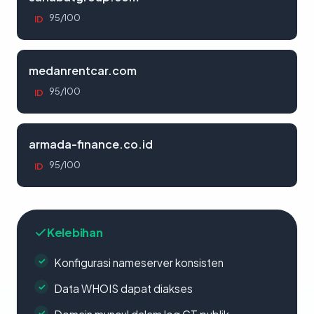
95/100
ID
medanrentcar.com
95/100
ID
armada-finance.co.id
95/100
ID
Kelebihan
Konfigurasi nameserver konsisten
Data WHOIS dapat diakses