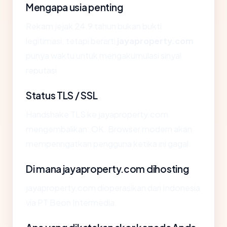
Mengapa usia penting
Rekam jejak 24.9 tahun bukan bukti
legitimasi, tetapi berarti
jayaproperty.com
punya waktu untuk mengakumulasi sinyal
reputasi.
Status TLS / SSL
Handshake TLS ke jayaproperty.com
mengembalikan: OK. Browser modern akan
memperingatkan pengguna ketika ini gagal.
Di mana jayaproperty.com dihosting
jayaproperty.com dioperasikan dari Indonesia
via PT Beon Intermedia.