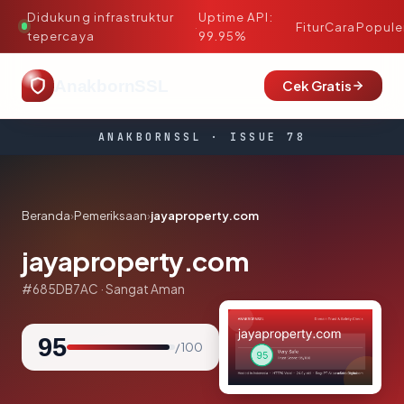
Didukung infrastruktur
Uptime API:
·
Fitur
Cara
Popule
tepercaya
99.95%
AnakbornSSL
Cek Gratis
ANAKBORNSSL · ISSUE 78
Beranda
›
Pemeriksaan
›
jayaproperty.com
jayaproperty.com
#685DB7AC · Sangat Aman
95
/ 100