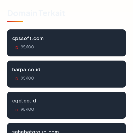
Domain Terkait
cpssoft.com
95/100
ID
harpa.co.id
95/100
ID
cgd.co.id
95/100
ID
sahabatgroup.com