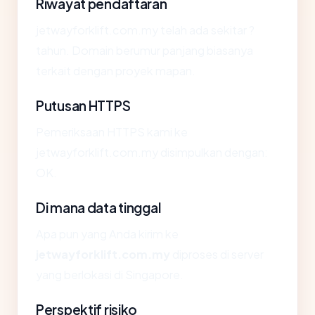
Riwayat pendaftaran
jetwayforklift.com.my telah ada sekitar ?
tahun. Domain berumur panjang biasanya
terkait dengan proyek mapan.
Putusan HTTPS
Pemeriksaan HTTPS kami ke
jetwayforklift.com.my disimpulkan dengan:
OK.
Di mana data tinggal
Apa pun yang Anda kirim ke
jetwayforklift.com.my
diproses di server
yang berlokasi di Singapore.
Perspektif risiko