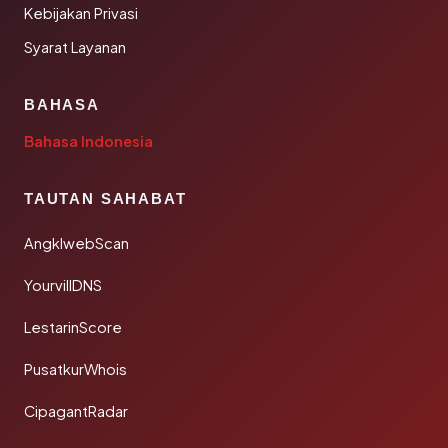
Kebijakan Privasi
Syarat Layanan
BAHASA
Bahasa Indonesia
TAUTAN SAHABAT
AngklwebScan
YourvillDNS
LestarinScore
PusatkurWhois
CipagantRadar