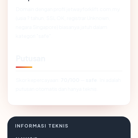
Domain dengan profil jetwayforklift.com.my
(usia ? tahun, SSL OK, registrar Unknown,
negara Singapore) biasanya jatuh dalam
kategori "safe".
Putusan
Skor kepercayaan:
70/100
—
safe
. Ini adalah
putusan otomatis dan hanya teknis.
INFORMASI TEKNIS