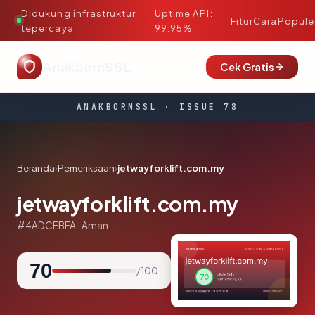
Didukung infrastruktur
Uptime API:
·
Fitur
Cara
Popule
tepercaya
99.95%
AnakbornSSL
Cek Gratis
ANAKBORNSSL · ISSUE 78
Beranda
›
Pemeriksaan
›
jetwayforklift.com.my
jetwayforklift.com.my
#4ADCEBFA · Aman
70
/ 100