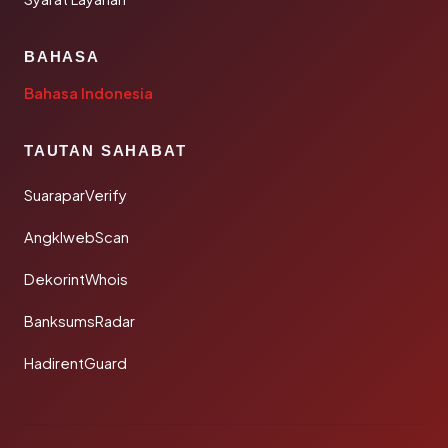
BAHASA
Bahasa Indonesia
TAUTAN SAHABAT
SuaraparVerify
AngklwebScan
DekorintWhois
BanksumsRadar
HadirentGuard