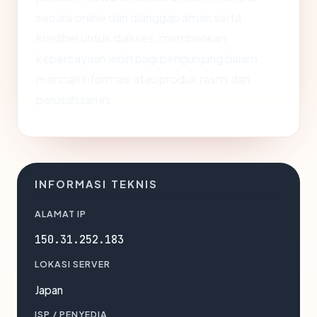
secara online dan dianggap aman serta
kredibel untuk diakses, memberikan
kepercayaan lebih bagi pengunjung dalam
mencari informasi atau produk resmi dari
perusahaan ini.
INFORMASI TEKNIS
ALAMAT IP
150.31.252.183
LOKASI SERVER
Japan
ISP / PENYEDIA