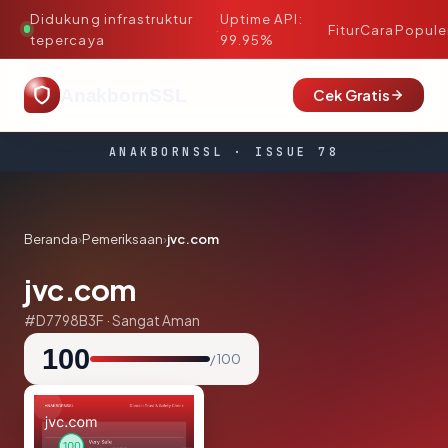
Didukung infrastruktur
Uptime API:
·
Fitur
Cara
Popule
tepercaya
99.95%
AnakbornSSL
Cek Gratis
ANAKBORNSSL · ISSUE 78
Beranda
›
Pemeriksaan
›
jvc.com
jvc.com
#D7798B3F · Sangat Aman
100
/ 100