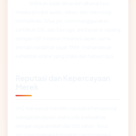
didirikan sejak lama dan dikenal luas
melalui produk audio, video, dan teknologi
komunikasi. Situs jvc.com menggunakan
sertifikat SSL dari Sectigo, berlokasi di Jepang
dengan ISP Internet Initiative Japan, serta
domain terdaftar sejak 1989, menandakan
kehadiran online yang stabil dan terpercaya.
Reputasi dan Kepercayaan
Merek
JVC Kenwood memiliki reputasi internasional
sebagai produsen elektronik berkualitas
dengan sejarah lebih dari 100 tahun. Situs
jvc.com mewakili kehadiran resmi mereka