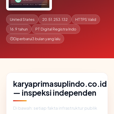
United States
20.51.253.132
HTTPS Valid
16.9 tahun
PT Digital Registra Indo
Diperbarui
3 bulan yang lalu
karyaprimasuplindo.co.id
— inspeksi independen
Di bawah: setiap fakta infrastruktur publik