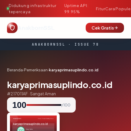
Didukung infrastruktur
Uptime API:
·
Fitur
Cara
Popule
tepercaya
99.95%
AnakbornSSL
Cek Gratis
ANAKBORNSSL · ISSUE 78
Beranda
›
Pemeriksaan
›
karyaprimasuplindo.co.id
karyaprimasuplindo.co.id
#217011AF · Sangat Aman
100
/ 100