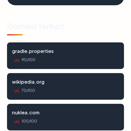
Domain Terkait
gradle.properties
90/100
US
wikipedia.org
70/100
US
nuklea.com
100/100
US