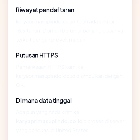
Riwayat pendaftaran
karyaprimasuplindo.co.id telah ada sekitar
16.9 tahun. Domain berumur panjang biasanya
terkait dengan proyek mapan.
Putusan HTTPS
Pemeriksaan HTTPS kami ke
karyaprimasuplindo.co.id disimpulkan dengan:
OK.
Di mana data tinggal
Apa pun yang Anda kirim ke
karyaprimasuplindo.co.id
diproses di server
yang berlokasi di United States.