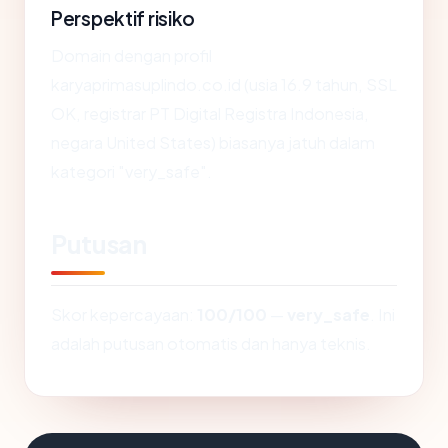
Perspektif risiko
Domain dengan profil
karyaprimasuplindo.co.id (usia 16.9 tahun, SSL
OK, registrar PT Digital Registra Indonesia,
negara United States) biasanya jatuh dalam
kategori "very_safe".
Putusan
Skor kepercayaan:
100/100
—
very_safe
. Ini
adalah putusan otomatis dan hanya teknis.