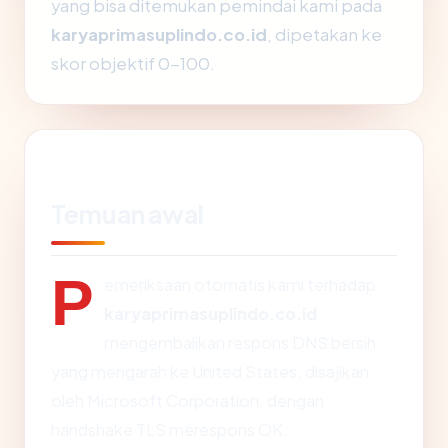
yang bisa ditemukan pemindai kami pada
karyaprimasuplindo.co.id
, dipetakan ke
skor objektif 0-100.
Temuan awal
P
emeriksaan otomatis kami terhadap
karyaprimasuplindo.co.id
mengembalikan respons DNS bersih
yang mengarah ke United States, disajikan
oleh Microsoft Corporation, dengan
handshake TLS merespons OK.