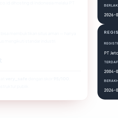
.co.id dihosting di Indonesia melalui PT
BERLAK
2026-
REGI
dak bisa membuktikan situs aman — hanya
s mengikuti standar industri.
REGIST
PT Jet
t
TERDAF
2004-
kat
very_safe
dengan skor
95/100
,
BERAKH
struktur publik.
2026-