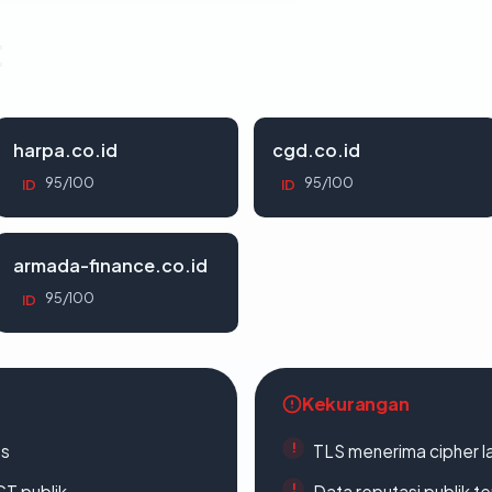
t
harpa.co.id
cgd.co.id
95/100
95/100
ID
ID
armada-finance.co.id
95/100
ID
Kekurangan
es
TLS menerima cipher 
CT publik
Data reputasi publik t