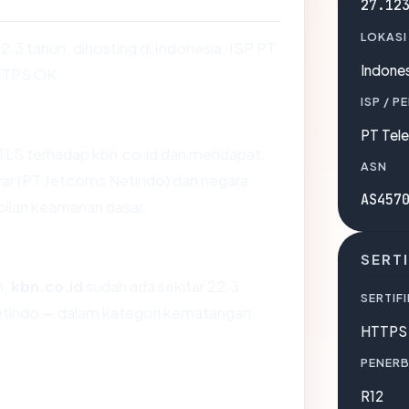
27.12
LOKASI
22.3 tahun, dihosting di Indonesia, ISP PT
Indones
HTTPS OK.
ISP / P
PT Tele
TLS terhadap kbn.co.id dan mendapat:
ASN
rar (PT Jetcoms Netindo) dan negara
AS457
pilan keamanan dasar.
SERTI
n,
kbn.co.id
sudah ada sekitar 22.3
SERTIFI
etindo — dalam kategori kematangan
HTTPS 
PENERB
R12