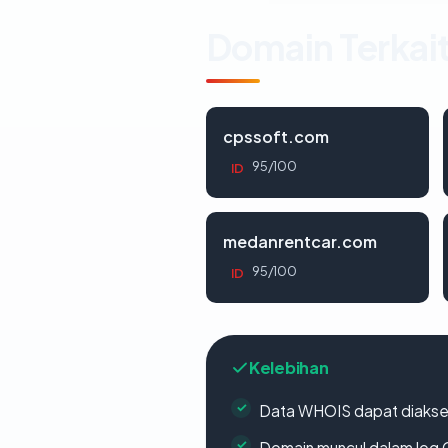
Domain Terkai
cpssoft.com
95/100
ID
medanrentcar.com
95/100
ID
Kelebihan
Data WHOIS dapat diaks
Domain muncul dalam log 