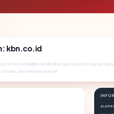
n: kbn.co.id
ng netral pada
kbn.co.id
dibangun sepenuhnya dari data 
a berada, dan seberapa aman.
INFO
ALAMAT