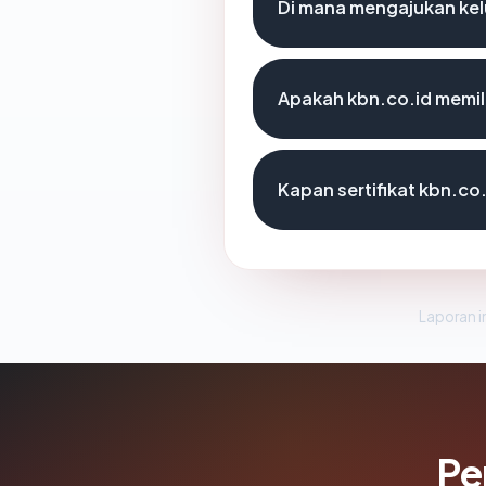
Di mana mengajukan kel
Apakah kbn.co.id memili
Kapan sertifikat kbn.co.
Laporan in
Pe