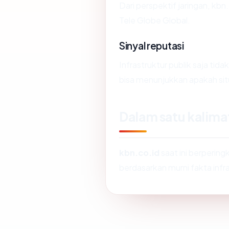
Dari perspektif jaringan, kbn
Tele Globe Global.
Sinyal reputasi
Infrastruktur publik saja ti
bisa menunjukkan apakah situ
Dalam satu kalima
kbn.co.id
saat ini berpering
berdasarkan murni fakta infra