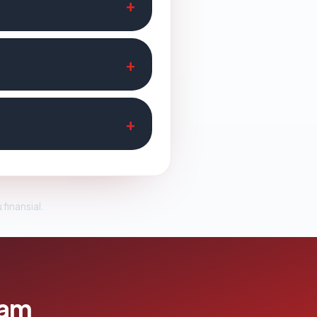
 finansial.
lam