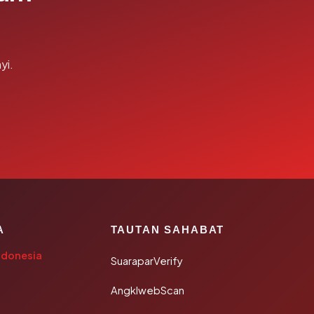
yi.
A
TAUTAN SAHABAT
ndonesia
SuaraparVerify
AngklwebScan