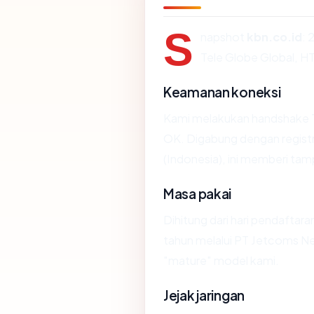
S
napshot
kbn.co.id
: 
Tele Globe Global, 
Keamanan koneksi
Kami melakukan handshake 
OK. Digabung dengan regist
(Indonesia), ini memberi tam
Masa pakai
Dihitung dari hari pendaftara
tahun melalui PT Jetcoms N
"mature" model kami.
Jejak jaringan