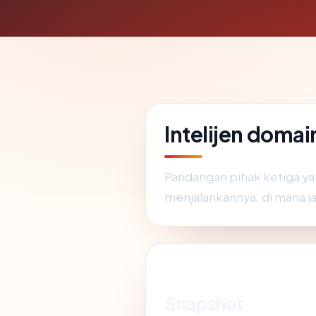
Intelijen domai
Pandangan pihak ketiga ya
menjalankannya, di mana i
Snapshot