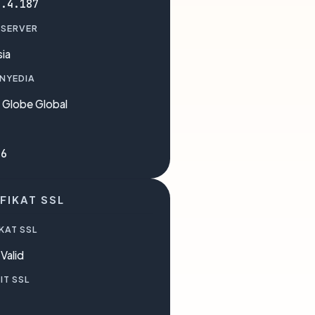
3.4.187
 SERVER
ia
ENYEDIA
 Globe Global
06
FIKAT SSL
KAT SSL
Valid
IT SSL