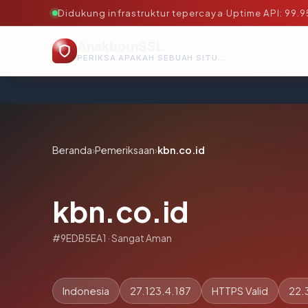
Didukung infrastruktur tepercaya
·
Uptime API: 99.
AnakbornSSL
PERIKSA APAKAH SEBUAH SITUS AMAN, TEPERCAYA, DAN TERVERIFIKASI DALAM HITUNGAN DETIK.
Beranda
›
Pemeriksaan
›
kbn.co.id
kbn.co.id
#9EDB5EA1 · Sangat Aman
Indonesia
27.123.4.187
HTTPS Valid
22.