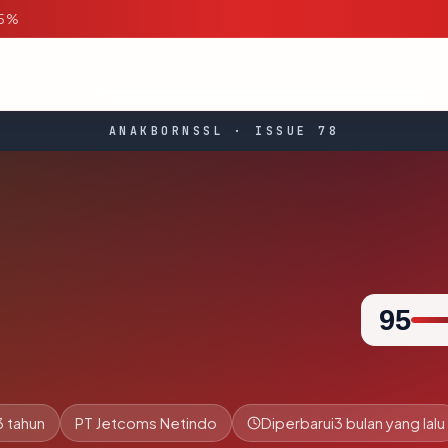
95%
ANAKBORNSSL · ISSUE 78
95
3 tahun
PT Jetcoms Netindo
Diperbarui
3 bulan yang lalu