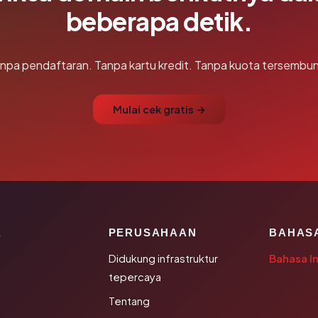
beberapa detik.
npa pendaftaran. Tanpa kartu kredit. Tanpa kuota tersembun
Mulai cek gratis →
K
PERUSAHAAN
BAHAS
Didukung infrastruktur
Bahasa I
tepercaya
Tentang