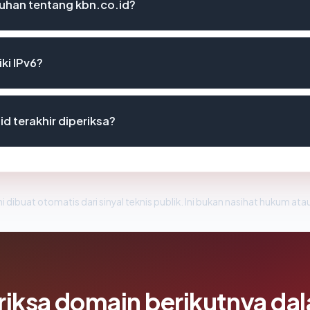
uhan tentang kbn.co.id?
ki IPv6?
id terakhir diperiksa?
i dibuat otomatis dari sinyal teknis publik. Ini bukan nasihat hukum atau
riksa domain berikutnya da