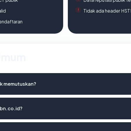
lid
Tidak ada header HST
endaftaran
 Umum
uk memutuskan?
kbn.co.id?