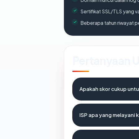
Sertifikat SSL/TLS yang va
Beberapa tahun riwayat p
Pertanyaan
Apakah skor cukup unt
ISP apa yang melayani 