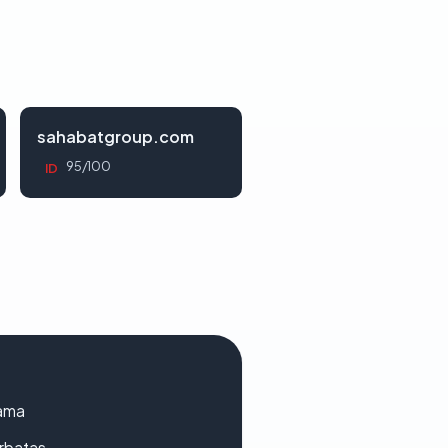
sahabatgroup.com
95/100
ID
lama
erbatas