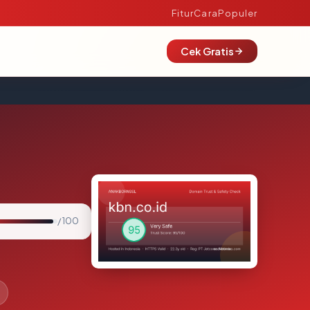
Fitur
Cara
Populer
Cek Gratis
/ 100