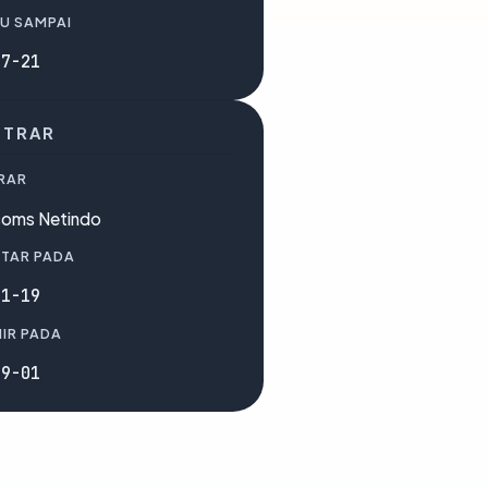
U SAMPAI
07-21
STRAR
RAR
coms Netindo
TAR PADA
01-19
IR PADA
09-01