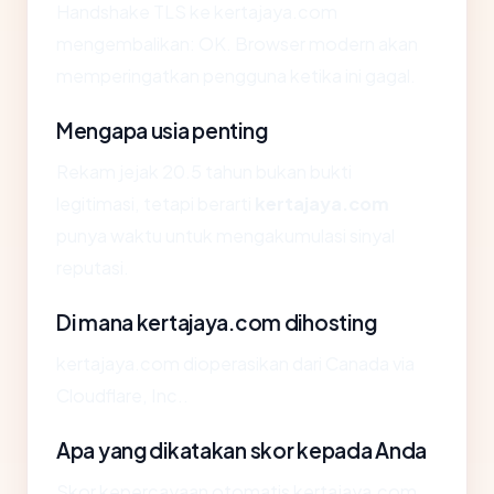
Handshake TLS ke kertajaya.com
mengembalikan: OK. Browser modern akan
memperingatkan pengguna ketika ini gagal.
Mengapa usia penting
Rekam jejak 20.5 tahun bukan bukti
legitimasi, tetapi berarti
kertajaya.com
punya waktu untuk mengakumulasi sinyal
reputasi.
Di mana kertajaya.com dihosting
kertajaya.com dioperasikan dari Canada via
Cloudflare, Inc..
Apa yang dikatakan skor kepada Anda
Skor kepercayaan otomatis kertajaya.com