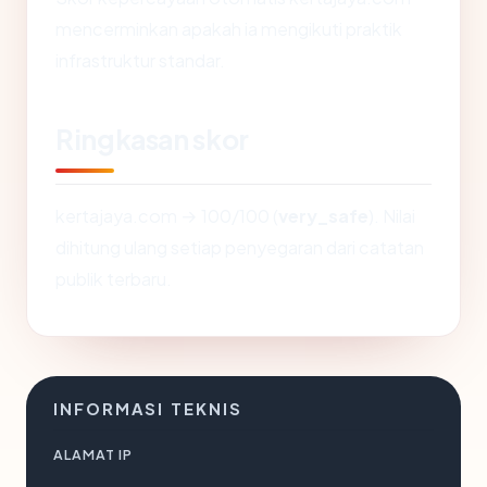
mencerminkan apakah ia mengikuti praktik
infrastruktur standar.
Ringkasan skor
kertajaya.com → 100/100 (
very_safe
). Nilai
dihitung ulang setiap penyegaran dari catatan
publik terbaru.
INFORMASI TEKNIS
ALAMAT IP