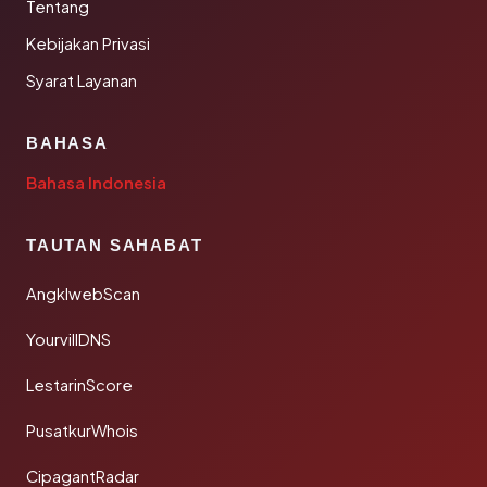
Tentang
Kebijakan Privasi
Syarat Layanan
BAHASA
Bahasa Indonesia
TAUTAN SAHABAT
AngklwebScan
YourvillDNS
LestarinScore
PusatkurWhois
CipagantRadar