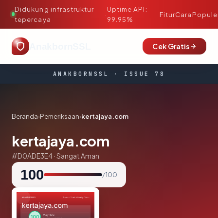
Didukung infrastruktur
Uptime API:
·
Fitur
Cara
Popule
tepercaya
99.95%
AnakbornSSL
Cek Gratis
ANAKBORNSSL · ISSUE 78
Beranda
›
Pemeriksaan
›
kertajaya.com
kertajaya.com
#D0ADE3E4 · Sangat Aman
100
/ 100