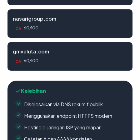
nasarigroup.com
60/100
CA
gmvaluta.com
60/100
CA
Kelebihan
Diselesaikan via DNS rekursif publik
Menggunakan endpoint HTTPS modern
Hosting di jaringan ISP yang mapan
Catatan A dan AAAA konsisten