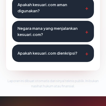
Apakah kesuari.com aman
digunakan?
Negara mana yang menjalankan
kesuari.com?
Apakah kesuari.com dienkripsi?
Laporan ini dibuat otomatis dari sinyal teknis publik. Ini bukan
nasihat hukum atau finansial.