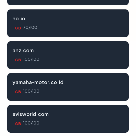
ho.io
70/100
GB
anz.com
100/100
GB
yamaha-motor.co.id
100/100
GB
avisworld.com
100/100
GB