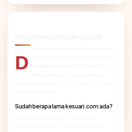
Ringkasan catatan publik
D
ari catatan publik yang terkait dengan
kesuari.com
, kami mengekstrak
empat anchor: negara Unknown,
registrar GoDaddy.com, LLC, usia 19.8 tahun,
status enkripsi OK.
Sudah berapa lama kesuari.com ada?
Menurut catatan RDAP, kesuari.com
didaftarkan sekitar 19.8 tahun lalu melalui