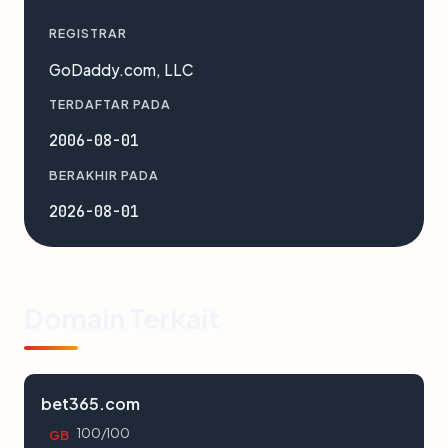
REGISTRAR
GoDaddy.com, LLC
TERDAFTAR PADA
2006-08-01
BERAKHIR PADA
2026-08-01
Domain Terkait
bet365.com
100/100
GB