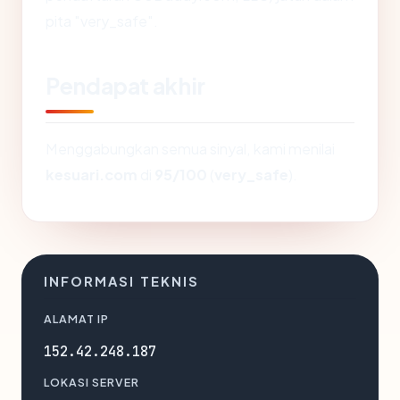
pita "very_safe".
Pendapat akhir
Menggabungkan semua sinyal, kami menilai
kesuari.com
di
95/100
(
very_safe
).
INFORMASI TEKNIS
ALAMAT IP
152.42.248.187
LOKASI SERVER