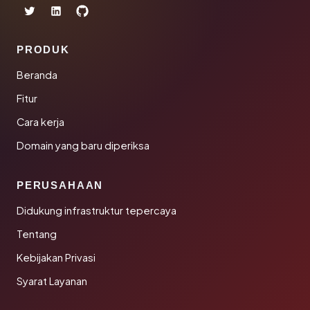
PRODUK
Beranda
Fitur
Cara kerja
Domain yang baru diperiksa
PERUSAHAAN
Didukung infrastruktur tepercaya
Tentang
Kebijakan Privasi
Syarat Layanan