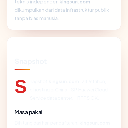
teknis independen
kingsun.com
,
dikumpulkan dari data infrastruktur publik
tanpa bias manusia.
Snapshot
S
napshot
kingsun.com
: 24.9 tahun,
dihosting di China, ISP Huawei Cloud
Service data center, HTTPS OK.
Masa pakai
Dihitung dari hari pendaftaran,
kingsun.com