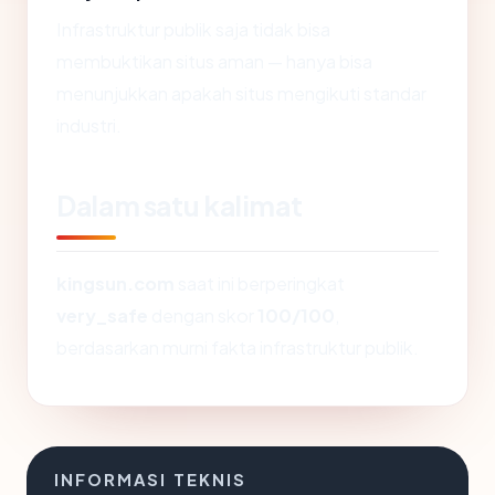
Infrastruktur publik saja tidak bisa
membuktikan situs aman — hanya bisa
menunjukkan apakah situs mengikuti standar
industri.
Dalam satu kalimat
kingsun.com
saat ini berperingkat
very_safe
dengan skor
100/100
,
berdasarkan murni fakta infrastruktur publik.
INFORMASI TEKNIS