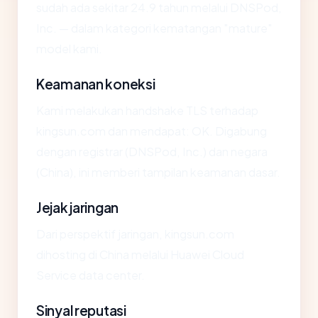
sudah ada sekitar 24.9 tahun melalui DNSPod,
Inc. — dalam kategori kematangan "mature"
model kami.
Keamanan koneksi
Kami melakukan handshake TLS terhadap
kingsun.com dan mendapat: OK. Digabung
dengan registrar (DNSPod, Inc.) dan negara
(China), ini memberi tampilan keamanan dasar.
Jejak jaringan
Dari perspektif jaringan, kingsun.com
dihosting di China melalui Huawei Cloud
Service data center.
Sinyal reputasi