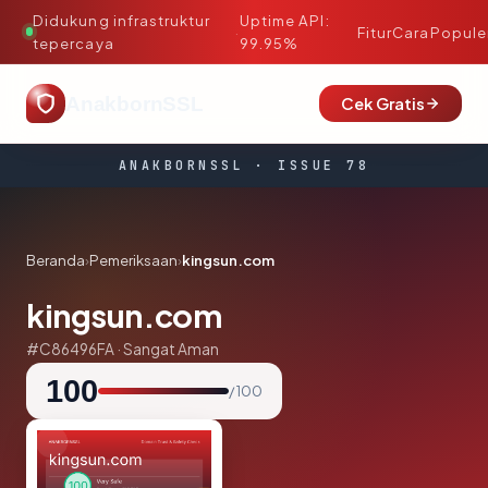
Didukung infrastruktur
Uptime API:
·
Fitur
Cara
Popule
tepercaya
99.95%
AnakbornSSL
Cek Gratis
ANAKBORNSSL · ISSUE 78
Beranda
›
Pemeriksaan
›
kingsun.com
kingsun.com
#C86496FA · Sangat Aman
100
/ 100