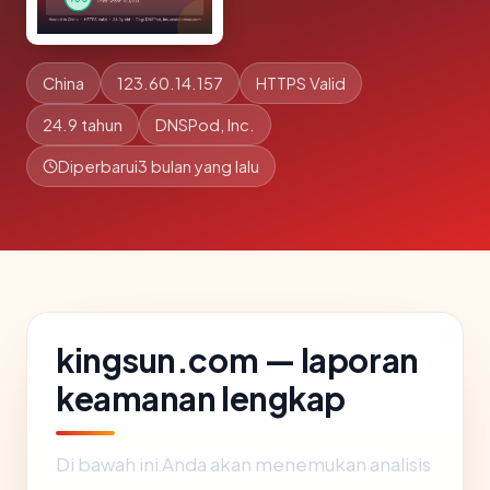
China
123.60.14.157
HTTPS Valid
24.9 tahun
DNSPod, Inc.
Diperbarui
3 bulan yang lalu
kingsun.com — laporan
keamanan lengkap
Di bawah ini Anda akan menemukan analisis