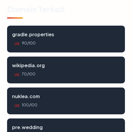
Domain Terkait
gradle.properties
90/100
US
wikipedia.org
70/100
US
nuklea.com
100/100
US
pre.wedding