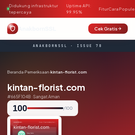
Didukung infrastruktur
Uptime API:
·
Fitur
Cara
Popule
tepercaya
99.95%
AnakbornSSL
Cek Gratis
ANAKBORNSSL · ISSUE 78
Beranda
›
Pemeriksaan
›
kintan-florist.com
kintan-florist.com
#665F104B · Sangat Aman
100
/ 100