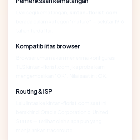
Pemeriksaan kematangan
Dari segi kematangan,
kintan-florist.com
berada dalam kategori "mature" — sekitar 19.6
tahun terdaftar.
Kompatibilitas browser
Browser umum akan menerima konfigurasi
TLS kintan-florist.com jika probe kami
mengembalikan "OK". Nilai saat ini: OK.
Routing & ISP
Lalu lintas ke kintan-florist.com saat ini
berakhir di Oracle Corporation di United
States — terlihat oleh siapa pun yang
menjalankan traceroute.