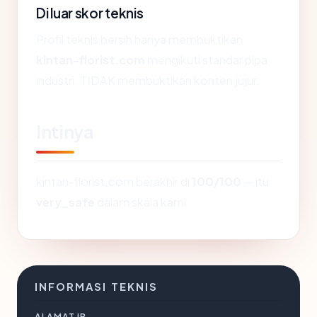
Di luar skor teknis
Profil teknis bersih hanya membuktikan
kintan-florist.com
mengikuti standar pipa
industri. TIDAK membuktikan konten jujur.
Intinya
kintan-florist.com berakhir di
100/100
— itu
very_safe
dalam skala kami.
INFORMASI TEKNIS
ALAMAT IP