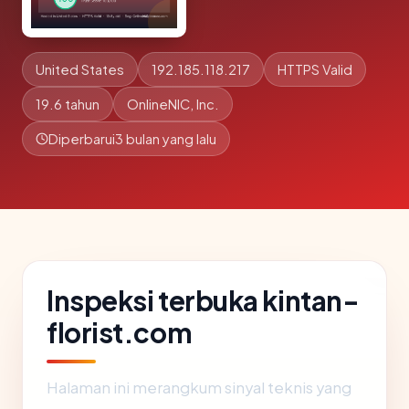
United States
192.185.118.217
HTTPS Valid
19.6 tahun
OnlineNIC, Inc.
Diperbarui
3 bulan yang lalu
Inspeksi terbuka kintan-
florist.com
Halaman ini merangkum sinyal teknis yang