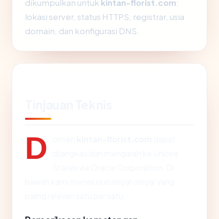
dikumpulkan untuk
kintan-florist.com
:
lokasi server, status HTTPS, registrar, usia
domain, dan konfigurasi DNS.
Tinjauan Teknis
D
omain
kintan-florist.com
dapat
dijangkau dan mengarah ke United
States via Oracle Corporation. Di
bawah kami menelusuri sinyal-sinyal yang
paling relevan satu per satu.