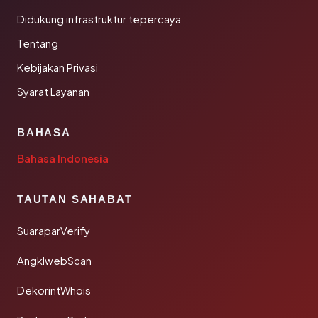
Didukung infrastruktur tepercaya
Tentang
Kebijakan Privasi
Syarat Layanan
BAHASA
Bahasa Indonesia
TAUTAN SAHABAT
SuaraparVerify
AngklwebScan
DekorintWhois