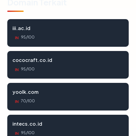
Domain Terkait
iii.ac.id
95/100
IN
cococraft.co.id
95/100
IN
yoolk.com
70/100
IN
intecs.co.id
95/100
IN