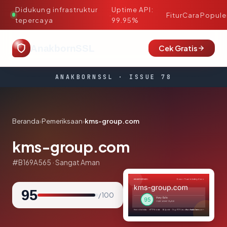
Didukung infrastruktur
Uptime API:
·
Fitur
Cara
Popule
tepercaya
99.95%
AnakbornSSL
Cek Gratis
ANAKBORNSSL · ISSUE 78
Beranda
›
Pemeriksaan
›
kms-group.com
kms-group.com
#B169A565 · Sangat Aman
95
/ 100