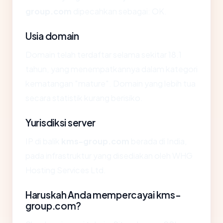
group.com
dipecahkan sebagai: OK.
Usia domain
Domain telah terdaftar selama sekitar 18.1
tahun, yang menempatkannya dalam kategori
kematangan "mature". Domain yang lebih tua
secara statistik kurang berisiko.
Yurisdiksi server
IP di balik
kms-group.com
berada di India,
pada infrastruktur yang disediakan oleh WHG
Hosting Services Ltd.
Haruskah Anda mempercayai kms-
group.com?