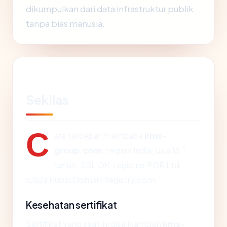
dikumpulkan dari data infrastruktur publik
tanpa bias manusia.
Sekilas
C
ara tercepat membaca
kms-
group.com
: negara India, usia 18.1
tahun, SSL OK, registrar PDR Ltd.
d/b/a PublicDomainRegistry.com.
Kesehatan sertifikat
Sertifikat yang saat ini disajikan oleh
kms-