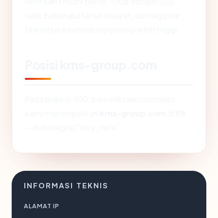
Skor kami murni teknis. Situs dengan SSL
valid, beberapa tahun riwayat, dan registrar
terkemuka cenderung berskor lebih tinggi.
Posisi kms-group.com
Pada skala 0-100, pemeriksaan otomatis
kami menempatkan
kms-group.com
di
95
— itu kategori "very_safe".
INFORMASI TEKNIS
ALAMAT IP