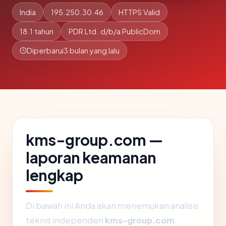
India
195.250.30.46
HTTPS Valid
18.1 tahun
PDR Ltd. d/b/a PublicDom
Diperbarui
3 bulan yang lalu
kms-group.com —
laporan keamanan
lengkap
Di bawah ini Anda akan menemukan analisis
teknis independen
kms-group.com
,