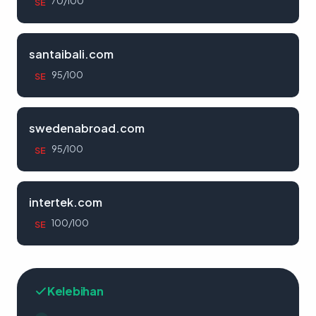
70/100
SE
santaibali.com
95/100
SE
swedenabroad.com
95/100
SE
intertek.com
100/100
SE
Kelebihan