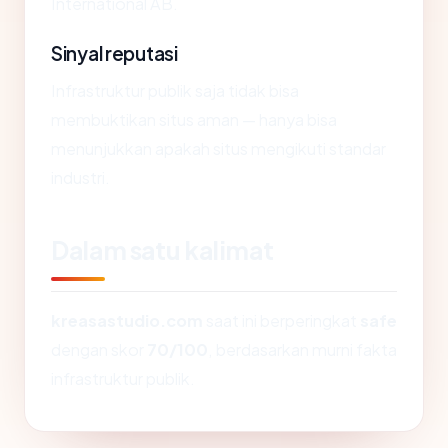
International AB.
Sinyal reputasi
Infrastruktur publik saja tidak bisa
membuktikan situs aman — hanya bisa
menunjukkan apakah situs mengikuti standar
industri.
Dalam satu kalimat
kreasastudio.com
saat ini berperingkat
safe
dengan skor
70/100
, berdasarkan murni fakta
infrastruktur publik.