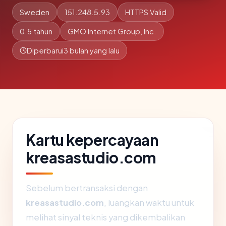
Sweden
151.248.5.93
HTTPS Valid
0.5 tahun
GMO Internet Group, Inc.
Diperbarui
3 bulan yang lalu
Kartu kepercayaan
kreasastudio.com
Sebelum bertransaksi dengan
kreasastudio.com
, luangkan waktu untuk
melihat sinyal teknis yang dikembalikan