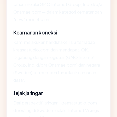
tahun melalui GMO Internet Group, Inc. d/b/a
Onamae.com — dalam kategori kematangan
"new" model kami.
Keamanan koneksi
Kami melakukan handshake TLS terhadap
kreasastudio.com dan mendapat: OK.
Digabung dengan registrar (GMO Internet
Group, Inc. d/b/a Onamae.com) dan negara
(Sweden), ini memberi tampilan keamanan
dasar.
Jejak jaringan
Dari perspektif jaringan, kreasastudio.com
dihosting di Sweden melalui Internet Vikings