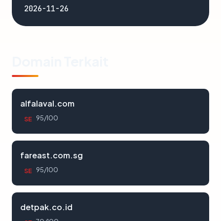
2026-11-26
Domain Terkait
alfalaval.com
95/100
SE
fareast.com.sg
95/100
SE
detpak.co.id