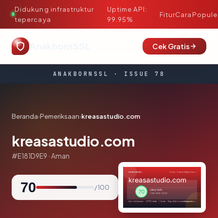
Didukung infrastruktur
Uptime API:
·
Fitur
Cara
Popule
tepercaya
99.95%
AnakbornSSL
Cek Gratis
ANAKBORNSSL · ISSUE 78
Beranda
›
Pemeriksaan
›
kreasastudio.com
kreasastudio.com
#E181D9E9 · Aman
70
/ 100