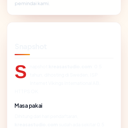
pemindai kami.
Snapshot
S
napshot
kreasastudio.com
: 0.5
tahun, dihosting di Sweden, ISP
Internet Vikings International AB,
HTTPS OK.
Masa pakai
Dihitung dari hari pendaftaran,
kreasastudio.com
sudah ada sekitar 0.5