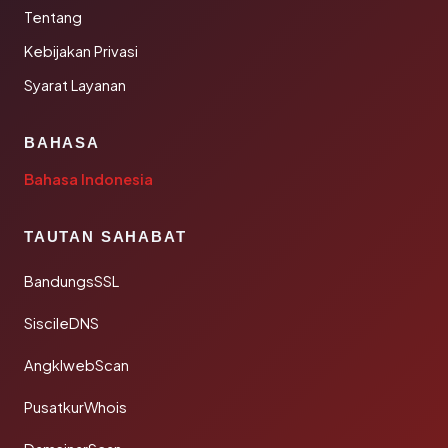
Tentang
Kebijakan Privasi
Syarat Layanan
BAHASA
Bahasa Indonesia
TAUTAN SAHABAT
BandungsSSL
SiscileDNS
AngklwebScan
PusatkurWhois