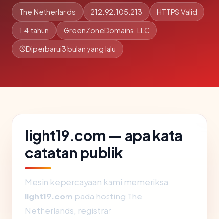
The Netherlands
212.92.105.213
HTTPS Valid
1.4 tahun
GreenZoneDomains, LLC
Diperbarui
3 bulan yang lalu
light19.com — apa kata
catatan publik
Mesin kepercayaan kami memeriksa
light19.com
pada hosting The
Netherlands, registrar