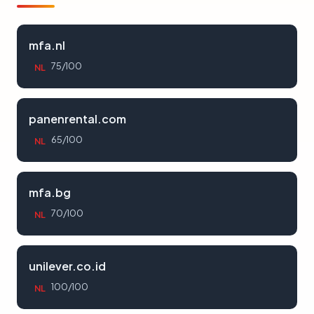
mfa.nl
75/100
NL
panenrental.com
65/100
NL
mfa.bg
70/100
NL
unilever.co.id
100/100
NL