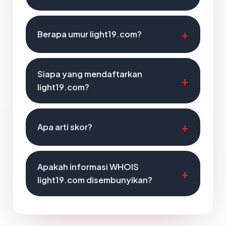
Berapa umur light19.com?
Siapa yang mendaftarkan
light19.com?
Apa arti skor?
Apakah informasi WHOIS
light19.com disembunyikan?