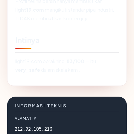
Profil teknis bersih hanya membuktikan
light19.com
mengikuti standar pipa industri.
TIDAK membuktikan konten jujur.
Intinya
light19.com berakhir di
83/100
— itu
very_safe
dalam skala kami.
INFORMASI TEKNIS
ALAMAT IP
212.92.105.213