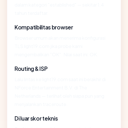
dalam kategori "established" — sekitar 1.4
tahun terdaftar.
Kompatibilitas browser
Browser umum akan menerima konfigurasi
TLS light19.com jika probe kami
mengembalikan "OK". Nilai saat ini: OK.
Routing & ISP
Lalu lintas ke light19.com saat ini berakhir di
NForce Entertainment B.V. di The
Netherlands — terlihat oleh siapa pun yang
menjalankan traceroute.
Di luar skor teknis