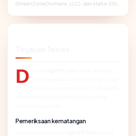
(GreenZoneDomains, LLC), dan status SSL.
Tinjauan Teknis
D
omain
light19.com
dapat dijangkau
dan mengarah ke The Netherlands via
NForce Entertainment B.V.. Di bawah
kami menelusuri sinyal-sinyal yang paling
relevan satu per satu.
Pemeriksaan kematangan
Dari segi kematangan,
light19.com
berada