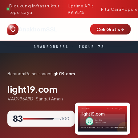
Didukung infrastruktur
Uptime API:
·
Fitur
Cara
Popule
tepercaya
99.95%
AnakbornSSL
Cek Gratis
ANAKBORNSSL · ISSUE 78
Beranda
›
Pemeriksaan
›
light19.com
light19.com
#AC995A9D · Sangat Aman
83
/ 100