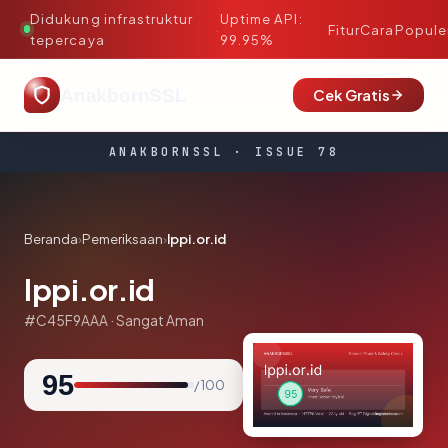
Didukung infrastruktur
Uptime API:
·
Fitur
Cara
Popule
tepercaya
99.95%
AnakbornSSL
Cek Gratis
ANAKBORNSSL · ISSUE 78
Beranda
›
Pemeriksaan
›
lppi.or.id
lppi.or.id
#C45F9AAA · Sangat Aman
95
/ 100