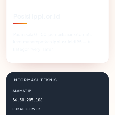
Posisi lppi.or.id
Pada skala 0-100, pemeriksaan otomatis
kami menempatkan
lppi.or.id
di
95
— itu
kategori "very_safe".
INFORMASI TEKNIS
ALAMAT IP
36.50.205.106
LOKASI SERVER