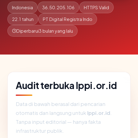
Indonesia
36.50.205.106
HTTPS Valid
22.1 tahun
PT Digital Registra Indo
Diperbarui
3 bulan yang lalu
Audit terbuka lppi.or.id
Data di bawah berasal dari pencarian
otomatis dan langsung untuk
lppi.or.id
.
Tanpa input editorial — hanya fakta
infrastruktur publik.