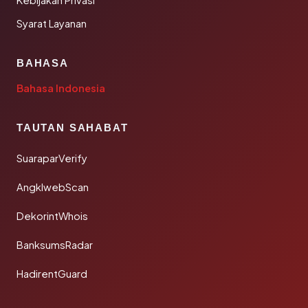
Kebijakan Privasi
Syarat Layanan
BAHASA
Bahasa Indonesia
TAUTAN SAHABAT
SuaraparVerify
AngklwebScan
DekorintWhois
BanksumsRadar
HadirentGuard