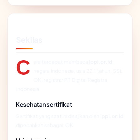
Sekilas
C
ara tercepat membaca
lppi.or.id
:
negara Indonesia, usia 22.1 tahun, SSL
OK, registrar PT Digital Registra
Indonesia.
Kesehatan sertifikat
Sertifikat yang saat ini disajikan oleh
lppi.or.id
dipecahkan sebagai: OK.