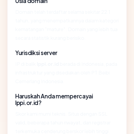
Usia domain
Domain telah terdaftar selama sekitar 22.1
tahun, yang menempatkannya dalam kategori
kematangan "mature". Domain yang lebih tua
secara statistik kurang berisiko.
Yurisdiksi server
IP di balik
lppi.or.id
berada di Indonesia, pada
infrastruktur yang disediakan oleh PT Beibi
Cemerlang Indonesia.
Haruskah Anda mempercayai
lppi.or.id?
Skor kami murni teknis. Situs dengan SSL
valid, beberapa tahun riwayat, dan registrar
terkemuka cenderung berskor lebih tinggi.