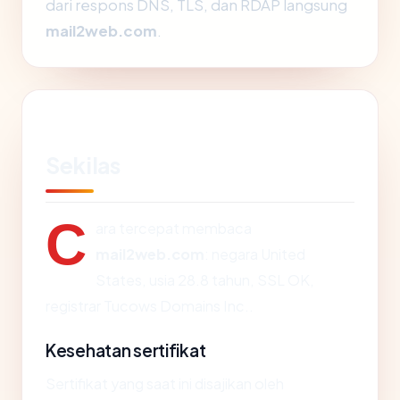
dari respons DNS, TLS, dan RDAP langsung
mail2web.com
.
Sekilas
C
ara tercepat membaca
mail2web.com
: negara United
States, usia 28.8 tahun, SSL OK,
registrar Tucows Domains Inc..
Kesehatan sertifikat
Sertifikat yang saat ini disajikan oleh