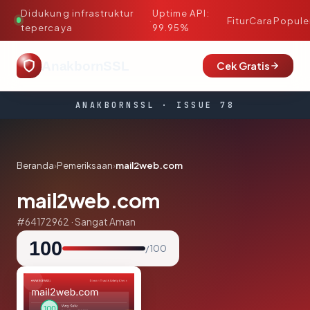
Didukung infrastruktur
Uptime API:
·
Fitur
Cara
Popule
tepercaya
99.95%
AnakbornSSL
Cek Gratis
ANAKBORNSSL · ISSUE 78
Beranda
›
Pemeriksaan
›
mail2web.com
mail2web.com
#64172962 · Sangat Aman
100
/ 100