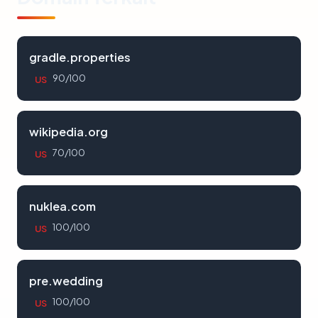
gradle.properties
90/100
US
wikipedia.org
70/100
US
nuklea.com
100/100
US
pre.wedding
100/100
US