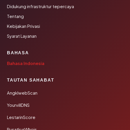
Didukung infrastruktur tepercaya
Tentang
Kebijakan Privasi
Syarat Layanan
BAHASA
Bahasa Indonesia
TAUTAN SAHABAT
AngklwebScan
YourvillDNS
LestarinScore
PusatkurWhois