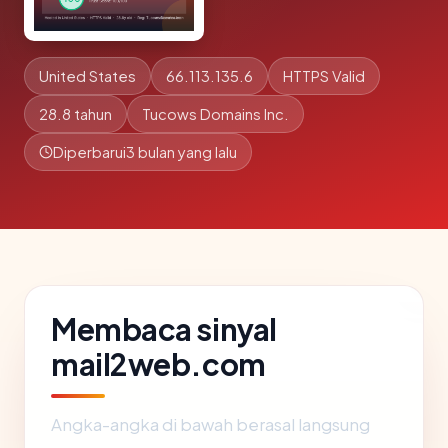
United States
66.113.135.6
HTTPS Valid
28.8 tahun
Tucows Domains Inc.
Diperbarui
3 bulan yang lalu
Membaca sinyal
mail2web.com
Angka-angka di bawah berasal langsung