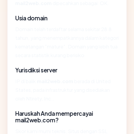
mail2web.com
dipecahkan sebagai: OK.
Usia domain
Domain telah terdaftar selama sekitar 28.8
tahun, yang menempatkannya dalam kategori
kematangan "mature". Domain yang lebih tua
secara statistik kurang berisiko.
Yurisdiksi server
IP di balik
mail2web.com
berada di United
States, pada infrastruktur yang disediakan
oleh Ntirety, Inc..
Haruskah Anda mempercayai
mail2web.com?
Skor kami murni teknis. Situs dengan SSL