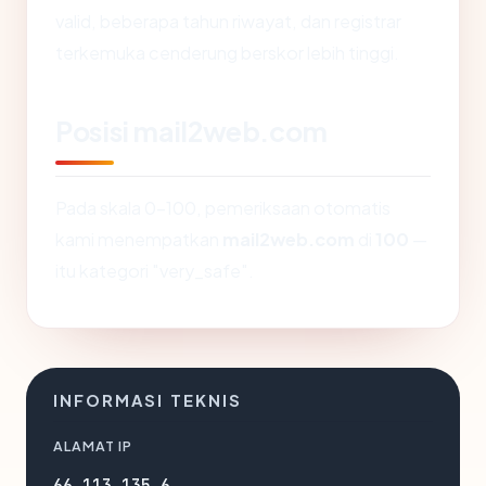
valid, beberapa tahun riwayat, dan registrar
terkemuka cenderung berskor lebih tinggi.
Posisi mail2web.com
Pada skala 0-100, pemeriksaan otomatis
kami menempatkan
mail2web.com
di
100
—
itu kategori "very_safe".
INFORMASI TEKNIS
ALAMAT IP
66.113.135.6