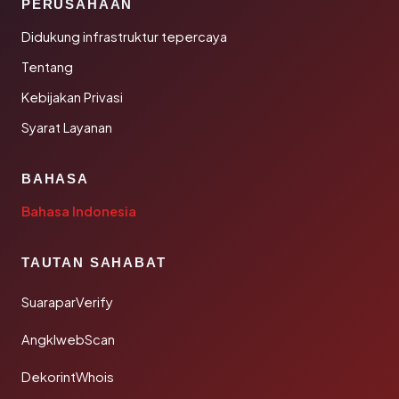
PERUSAHAAN
Didukung infrastruktur tepercaya
Tentang
Kebijakan Privasi
Syarat Layanan
BAHASA
Bahasa Indonesia
TAUTAN SAHABAT
SuaraparVerify
AngklwebScan
DekorintWhois