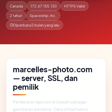
Canada
172.67.155.130
HTTPS Valid
2 tahun
Spaceship, Inc.
Diperbarui
3 bulan yang lalu
marcelles-photo.com
— server, SSL, dan
pemilik
Perlakukan laporan di bawah sebagai
gambaran pertama. Data infrastruktur