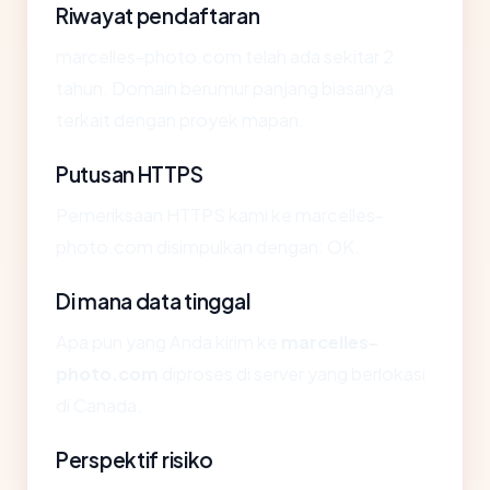
Riwayat pendaftaran
marcelles-photo.com telah ada sekitar 2
tahun. Domain berumur panjang biasanya
terkait dengan proyek mapan.
Putusan HTTPS
Pemeriksaan HTTPS kami ke marcelles-
photo.com disimpulkan dengan: OK.
Di mana data tinggal
Apa pun yang Anda kirim ke
marcelles-
photo.com
diproses di server yang berlokasi
di Canada.
Perspektif risiko