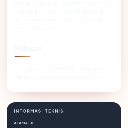
Domain dengan profil marcelles-photo.com
(usia 2 tahun, SSL OK, registrar Spaceship,
Inc., negara Canada) biasanya jatuh dalam
kategori "very_safe".
Putusan
Skor kepercayaan:
83/100
—
very_safe
. Ini
adalah putusan otomatis dan hanya teknis.
INFORMASI TEKNIS
ALAMAT IP