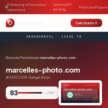
Didukung infrastruktur
Uptime API:
·
Fitur
Cara
Popule
tepercaya
99.95%
AnakbornSSL
Cek Gratis
ANAKBORNSSL · ISSUE 78
Beranda
›
Pemeriksaan
›
marcelles-photo.com
marcelles-photo.com
#055CC534 · Sangat Aman
83
/ 100