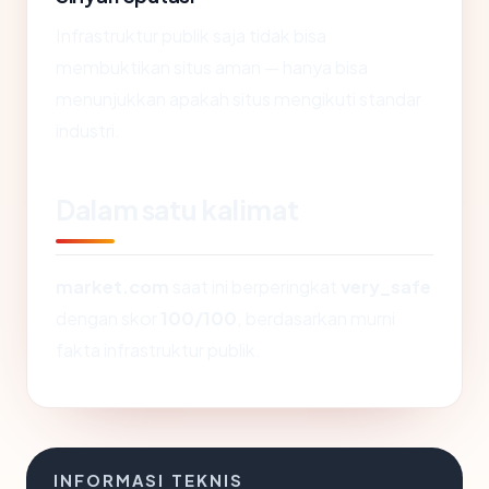
Infrastruktur publik saja tidak bisa
membuktikan situs aman — hanya bisa
menunjukkan apakah situs mengikuti standar
industri.
Dalam satu kalimat
market.com
saat ini berperingkat
very_safe
dengan skor
100/100
, berdasarkan murni
fakta infrastruktur publik.
INFORMASI TEKNIS