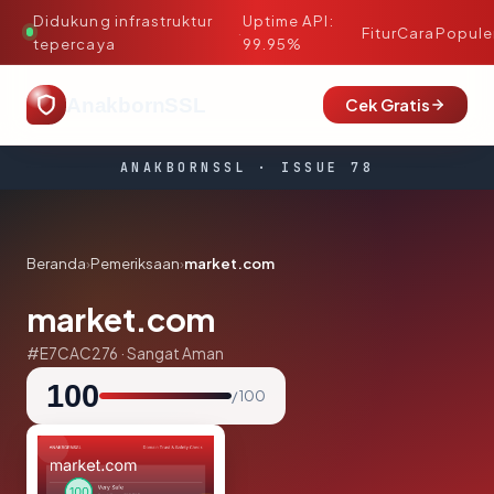
Didukung infrastruktur
Uptime API:
·
Fitur
Cara
Popule
tepercaya
99.95%
AnakbornSSL
Cek Gratis
ANAKBORNSSL · ISSUE 78
Beranda
›
Pemeriksaan
›
market.com
market.com
#E7CAC276 · Sangat Aman
100
/ 100