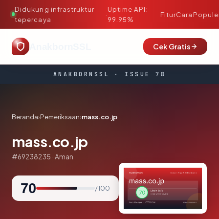
Didukung infrastruktur
Uptime API:
·
Fitur
Cara
Popule
tepercaya
99.95%
AnakbornSSL
Cek Gratis
ANAKBORNSSL · ISSUE 78
Beranda
›
Pemeriksaan
›
mass.co.jp
mass.co.jp
#69238235 · Aman
70
/ 100