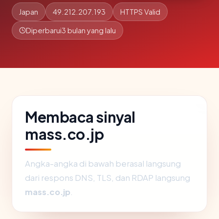
Japan
49.212.207.193
HTTPS Valid
Diperbarui
3 bulan yang lalu
Membaca sinyal
mass.co.jp
Angka-angka di bawah berasal langsung
dari respons DNS, TLS, dan RDAP langsung
mass.co.jp
.