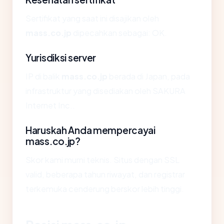
Sertifikat yang saat ini disajikan oleh
mass.co.jp
dipecahkan sebagai: OK.
Yurisdiksi server
IP di balik
mass.co.jp
berada di Japan, pada
infrastruktur yang disediakan oleh SAKURA
Internet Inc..
Haruskah Anda mempercayai
mass.co.jp?
Skor kami murni teknis. Situs dengan SSL
valid, beberapa tahun riwayat, dan registrar
terkemuka cenderung berskor lebih tinggi.