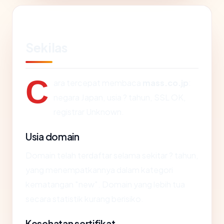
Sekilas
C
ara tercepat membaca
mass.co.jp
:
negara Japan, usia ? tahun, SSL OK,
registrar Unknown.
Usia domain
Domain telah terdaftar selama sekitar ? tahun,
yang menempatkannya dalam kategori
kematangan "new". Domain yang lebih tua
secara statistik kurang berisiko.
Kesehatan sertifikat