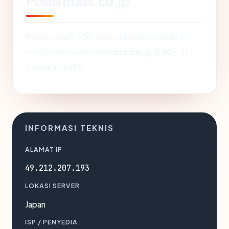
Posisi mass.co.jp
Pada skala 0-100, pemeriksaan otomatis
kami menempatkan
mass.co.jp
di
70
— itu
kategori "safe".
INFORMASI TEKNIS
ALAMAT IP
49.212.207.193
LOKASI SERVER
Japan
ISP / PENYEDIA