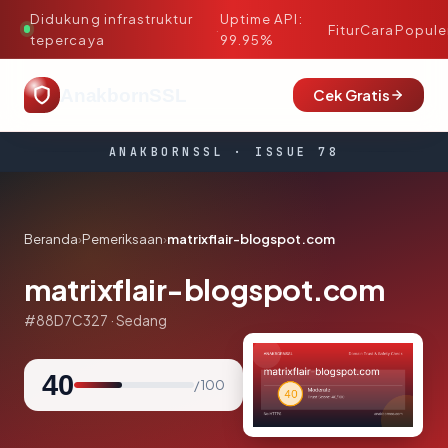
Didukung infrastruktur
Uptime API:
·
Fitur
Cara
Popule
tepercaya
99.95%
AnakbornSSL
Cek Gratis
ANAKBORNSSL · ISSUE 78
Beranda
›
Pemeriksaan
›
matrixflair-blogspot.com
matrixflair-blogspot.com
#88D7C327 · Sedang
40
/ 100