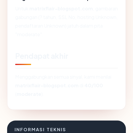
Untuk
matrixflair-blogspot.com
, gambaran
gabungan (? tahun, SSL No, hosting Unknown,
pendaftaran Unknown) jatuh dalam pita
"moderate".
Pendapat akhir
Menggabungkan semua sinyal, kami menilai
matrixflair-blogspot.com
di
40/100
(
moderate
).
INFORMASI TEKNIS