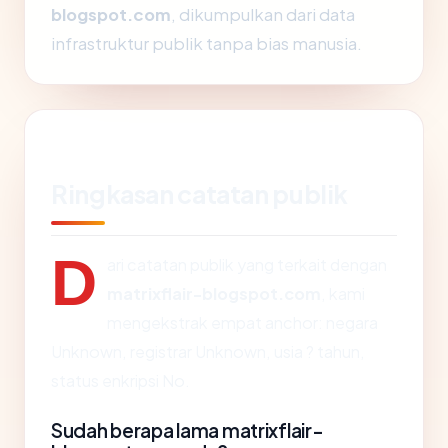
blogspot.com
, dikumpulkan dari data
infrastruktur publik tanpa bias manusia.
Ringkasan catatan publik
D
ari catatan publik yang terkait dengan
matrixflair-blogspot.com
, kami
mengekstrak empat anchor: negara
Unknown, registrar Unknown, usia ? tahun,
status enkripsi No.
Sudah berapa lama matrixflair-