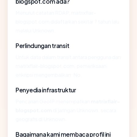
blogspot.com ada?
Menurut catatan RDAP, matrixflair-
blogspot.com didaftarkan sekitar ? tahun lalu
melalui Unknown.
Perlindungan transit
Untuk data dalam transit antara pengguna dan
matrixflair-blogspot.com, pemeriksaan
enkripsi mengembalikan: No.
Penyedia infrastruktur
Pencarian GeoIP menempatkan
matrixflair-
blogspot.com
di jaringan Unknown, secara
geografis di Unknown.
Bagaimana kami membaca profil ini