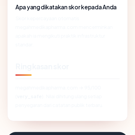
Apa yang dikatakan skor kepada Anda
Skor kepercayaan otomatis
megahmedikapharma.com mencerminkan
apakah ia mengikuti praktik infrastruktur
standar.
Ringkasan skor
megahmedikapharma.com → 95/100
(
very_safe
). Nilai dihitung ulang setiap
penyegaran dari catatan publik terbaru.