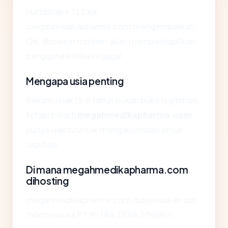
Handshake TLS ke
megahmedikapharma.com mengembalikan:
OK. Browser modern akan memperingatkan
pengguna ketika ini gagal.
Mengapa usia penting
Rekam jejak 15.6 tahun bukan bukti legitimasi,
tetapi berarti
megahmedikapharma.com
punya waktu untuk mengakumulasi sinyal
reputasi.
Di mana megahmedikapharma.com
dihosting
megahmedikapharma.com dioperasikan dari
Indonesia via PT MITRA TERA SINERGI.