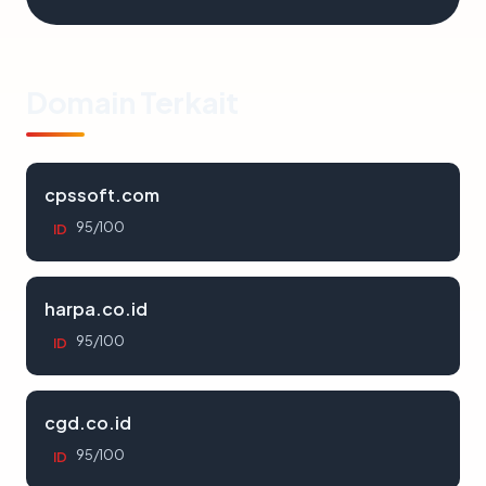
Domain Terkait
cpssoft.com
95/100
ID
harpa.co.id
95/100
ID
cgd.co.id
95/100
ID