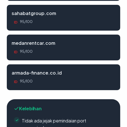
sahabatgroup.com
95/100
ID
medanrentcar.com
95/100
ID
armada-finance.co.id
95/100
ID
Kelebihan
Tidak ada jejak pemindaian port