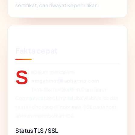
sertifikat, dan riwayat kepemilikan.
Fakta cepat
S
ebelum mendalam:
megahmedikapharma.com
terdaftar melalui Web Commerce
Communications Limited dba WebNic.cc dan
saat ini dihosting di Indonesia. SSL pada host
apex mengembalikan: OK.
Status TLS / SSL