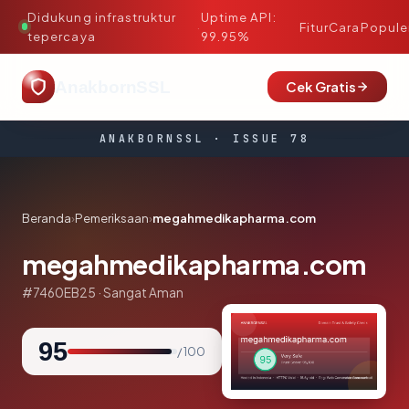
Didukung infrastruktur
Uptime API:
·
Fitur
Cara
Popule
tepercaya
99.95%
AnakbornSSL
Cek Gratis
ANAKBORNSSL · ISSUE 78
Beranda
›
Pemeriksaan
›
megahmedikapharma.com
megahmedikapharma.com
#7460EB25 · Sangat Aman
95
/ 100