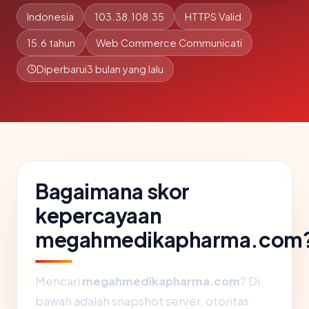
Indonesia
103.38.108.35
HTTPS Valid
15.6 tahun
Web Commerce Communicati
Diperbarui
3 bulan yang lalu
Bagaimana skor
kepercayaan
megahmedikapharma.com
Mencari
megahmedikapharma.com
? Di
bawah adalah snapshot server, otoritas