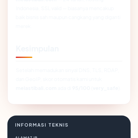
Indonesia, SSL valid — biasanya mencakup
baik bisnis sah maupun cangkang yang diganti
merek.
Kesimpulan
Setelah memadukan sinyal DNS, TLS, RDAP,
dan GeoIP, skor otomatis kami untuk
melastibali.com
ada di
95/100
(
very_safe
).
INFORMASI TEKNIS
ALAMAT IP