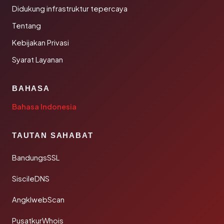
Didukung infrastruktur tepercaya
Tentang
Kebijakan Privasi
Syarat Layanan
BAHASA
Bahasa Indonesia
TAUTAN SAHABAT
BandungsSSL
SiscileDNS
AngklwebScan
PusatkurWhois