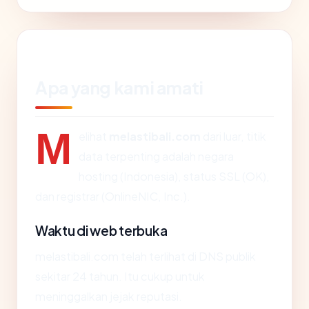
Apa yang kami amati
M
elihat
melastibali.com
dari luar, titik
data terpenting adalah negara
hosting (Indonesia), status SSL (OK),
dan registrar (OnlineNIC, Inc.).
Waktu di web terbuka
melastibali.com telah terlihat di DNS publik
sekitar 24 tahun. Itu cukup untuk
meninggalkan jejak reputasi.