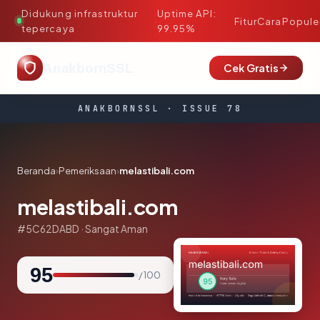
Didukung infrastruktur
Uptime API:
·
Fitur
Cara
Popule
tepercaya
99.95%
AnakbornSSL
Cek Gratis
ANAKBORNSSL · ISSUE 78
Beranda
›
Pemeriksaan
›
melastibali.com
melastibali.com
#5C62DABD · Sangat Aman
95
/ 100