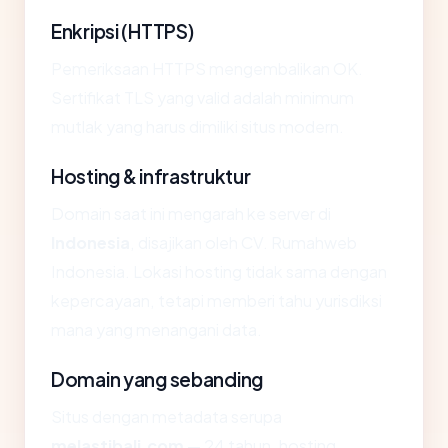
Enkripsi (HTTPS)
Pemeriksaan HTTPS mengembalikan OK.
Sertifikat TLS yang valid adalah minimum
mutlak yang harus dimiliki situs modern.
Hosting & infrastruktur
Domain saat ini mengarah ke server di
Indonesia
, disajikan oleh CV. Rumahweb
Indonesia. Lokasi hosting tidak sama dengan
kepercayaan, tetapi memberi tahu yurisdiksi
mana yang menangani data.
Domain yang sebanding
Situs dengan metadata serupa
melastibali.com
— 24 tahun, hosting