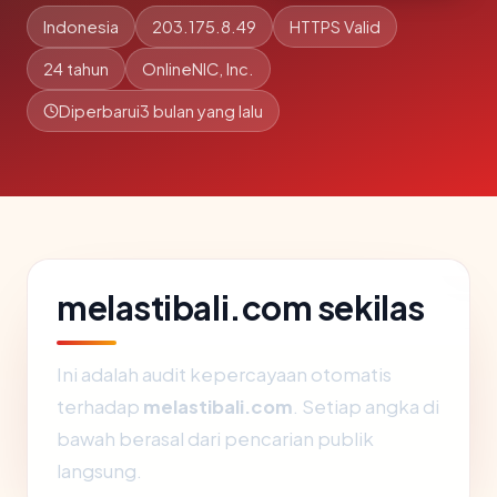
Indonesia
203.175.8.49
HTTPS Valid
24 tahun
OnlineNIC, Inc.
Diperbarui
3 bulan yang lalu
melastibali.com sekilas
Ini adalah audit kepercayaan otomatis
terhadap
melastibali.com
. Setiap angka di
bawah berasal dari pencarian publik
langsung.