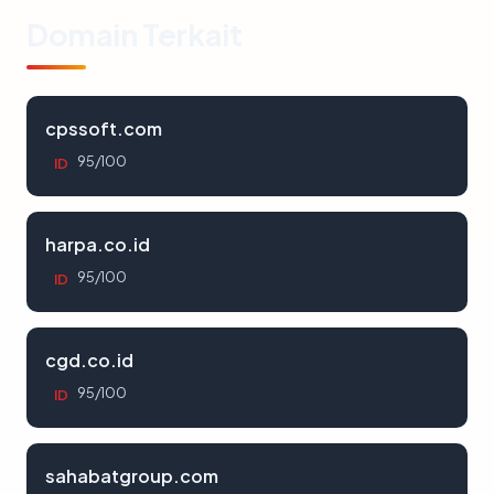
Domain Terkait
cpssoft.com
95/100
ID
harpa.co.id
95/100
ID
cgd.co.id
95/100
ID
sahabatgroup.com