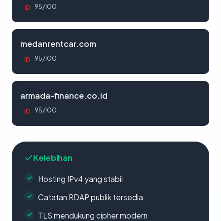
95/100
ID
medanrentcar.com
95/100
ID
armada-finance.co.id
95/100
ID
Kelebihan
Hosting IPv4 yang stabil
Catatan RDAP publik tersedia
TLS mendukung cipher modern