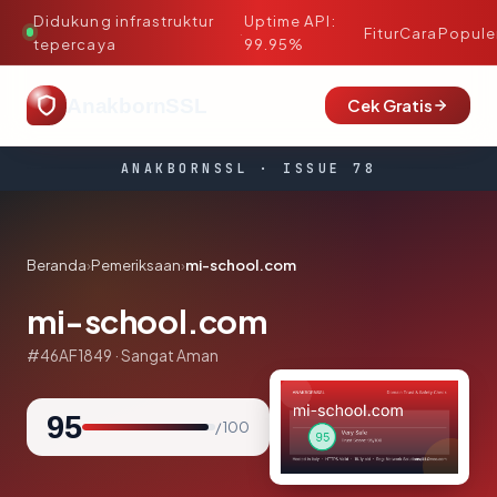
Didukung infrastruktur
Uptime API:
·
Fitur
Cara
Popule
tepercaya
99.95%
AnakbornSSL
Cek Gratis
ANAKBORNSSL · ISSUE 78
Beranda
›
Pemeriksaan
›
mi-school.com
mi-school.com
#46AF1849 · Sangat Aman
95
/ 100