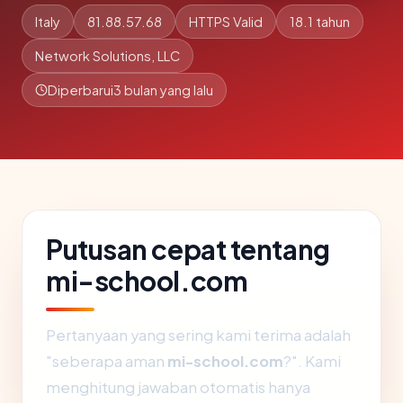
Italy
81.88.57.68
HTTPS Valid
18.1 tahun
Network Solutions, LLC
Diperbarui
3 bulan yang lalu
Putusan cepat tentang
mi-school.com
Pertanyaan yang sering kami terima adalah
"seberapa aman
mi-school.com
?". Kami
menghitung jawaban otomatis hanya