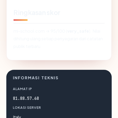
Ringkasan skor
mi-school.com → 95/100 (
very_safe
). Nilai
dihitung ulang setiap penyegaran dari catatan
publik terbaru.
INFORMASI TEKNIS
ALAMAT IP
81.88.57.68
LOKASI SERVER
Italy