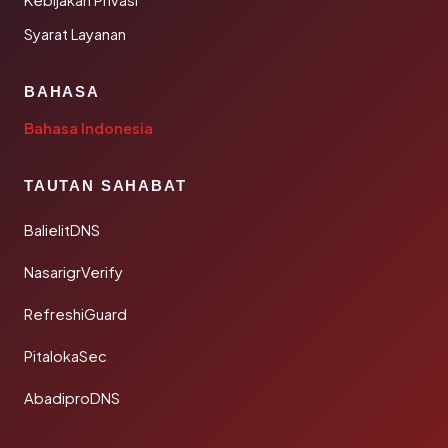
Kebijakan Privasi
Syarat Layanan
BAHASA
Bahasa Indonesia
TAUTAN SAHABAT
BalielitDNS
NasarigrVerify
RefreshiGuard
PitalokaSec
AbadiproDNS