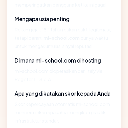
memperingatkan pengguna ketika ini gagal.
Mengapa usia penting
Rekam jejak 18.1 tahun bukan bukti legitimasi,
tetapi berarti
mi-school.com
punya waktu
untuk mengakumulasi sinyal reputasi.
Di mana mi-school.com dihosting
mi-school.com dioperasikan dari Italy via
Register.IT S.p.A.
Apa yang dikatakan skor kepada Anda
Skor kepercayaan otomatis mi-school.com
mencerminkan apakah ia mengikuti praktik
infrastruktur standar.