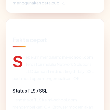
menggunakan data publik.
Fakta cepat
S
ebelum mendalam:
mi-school.com
terdaftar melalui Network Solutions,
LLC dan saat ini dihosting di Italy. SSL
pada host apex mengembalikan: OK.
Status TLS / SSL
Handshake TLS ke mi-school.com
mengembalikan: OK. Browser modern akan