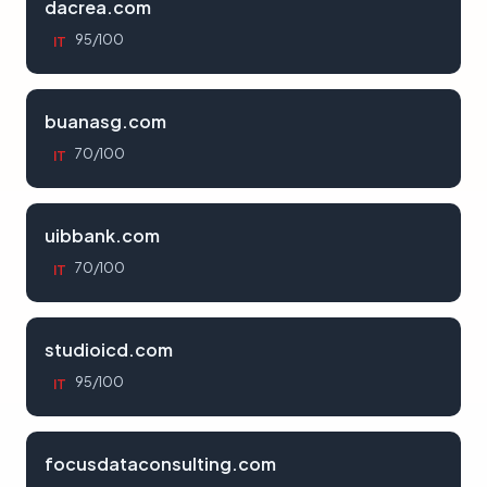
dacrea.com
95/100
IT
buanasg.com
70/100
IT
uibbank.com
70/100
IT
studioicd.com
95/100
IT
focusdataconsulting.com